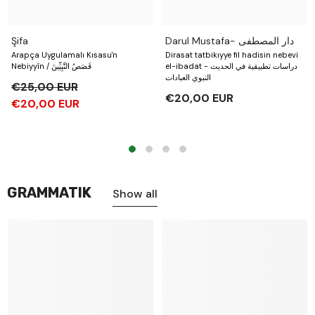
Şifa
Darul Mustafa- دار المصطفى
Arapça Uygulamalı Kısasu'n
Dirasat tatbikıyye fil hadisin nebevi
el-ibadat - دراسات تطبيقية في الحديث
Nebiyyîn / قَصَصُ النَّبِيِّينَ
النبوي العبادات
€25,00 EUR
€20,00 EUR
€20,00 EUR
GRAMMATIK
Show all