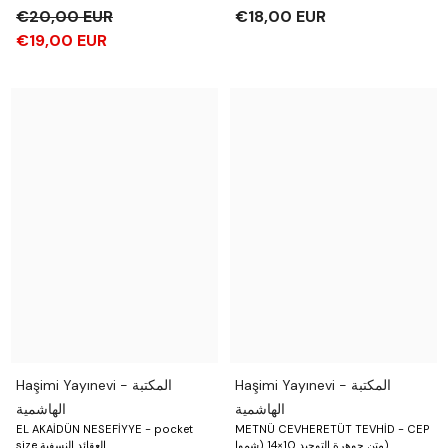
€20,00 EUR
€18,00 EUR
€19,00 EUR
Haşimi Yayınevi - المكتبة
Haşimi Yayınevi - المكتبة
الهاشمية
الهاشمية
EL AKAİDÜN NESEFİYYE - pocket
METNÜ CEVHERETÜT TEVHİD - CEP
متن جوهرة التوحيد 10×14 (شموا)
size العقائد النسفية