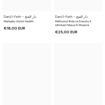
Darü'l-Feth - دار الفتح
Darü'l-Feth - دار الفتح
Mahiyetu Ulumil Hadith
Mefhumul Bida ve Eseruhu fi
Idtiribail Fetava El Muasira
€18,00 EUR
€25,00 EUR