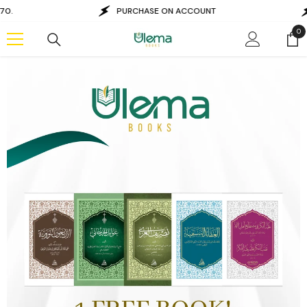
Skip to content
PURCHASE ON ACCOUNT
For orders over €1
0
0
it