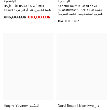
الهاشمية
الهاشمية
HAŞİYETÜL BACURİ ALA ÜMMİL
Akidetü'l-mü'min Essedide ve
Hulasatüttasrif - HAFIZ BOY عقيدة
BERAHİN حاشية الباجوري على أم البراهين
المؤمن السديدة ويليه (خلاصة التصريف)
€15,00 EUR
€10,00 EUR
20
€4,00 EUR
Darül Beşairil İslamiyye دار
Haşimi Yayınevi المكتبة