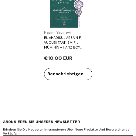
Verkäufer:
Haşimi Yayınevi
EL AHADİSUL ARBAİN Fİ
VUCUBİ TAATİ EMİRİL
MÜMİNİN - HAFIZ BOY
الأحاديث الأربعين في وجوب طاعة
أميير المؤمنين ويليه خلاصة البيان
€10,00 EUR
في بعض مآثر سلطان آل عثمان
Benachrichtigen Sie mich
ABONNIEREN SIE UNSEREN NEWSLETTER
Erhalten Sie Die Neuesten Informationen Über Neue Produkte Und Bevorstehende
Verkäufe.