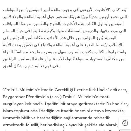
يُعد كتاب "الأحاديث الأربعون في وجوب طاعة أمير المؤمنين" من المؤلفات
التي تجمع أربعين حديثًا نبويًا شريفًا، تتمحور حول أهمية الطاعة والولاء لأمير
المؤمنين. يتناول الكتاب هذه الأحاديث بالشرح والتفسير، موضحًا السياقات
التي وردت فيها، والدروس المستفادة منها، وكيفية تطبيقها في حياة المسلم
اليومية. يُبرز المؤلف من خلال هذه الأحاديث مكانة أمير المؤمنين في
الإسلام، ويُسلط الضوء على أهمية الطاعة والاتباع في تحقيق وحدة الأمة
واستقرارها. الكتاب مكتوب بأسلوب سهل وميسر، مما يجعله مناسبًا للقراء
من مختلف المستويات، سواء كانوا طلاب علم أو عامة المسلمين الراغبين
في فهم تعاليم دينهم بشكل أعمق.
"Emîrü’l-Mü’minîn’e İtaatin Gerekliliği Üzerine Kırk Hadis" adlı eser,
Peygamber Efendimiz’in (s.a.v.) Emirü’l-Mü’minîn’e itaati
vurgulayan kırk hadis-i şerifini bir araya getirmektedir. Bu hadisler,
İslam toplumunda liderliğin ve itaatin önemini ortaya koymakta,
ümmetin birlik ve beraberliğinin sağlanmasında rehberlik
etmektedir. Müellif, her hadisi açıklayıcı bir şekilde ele alarak,