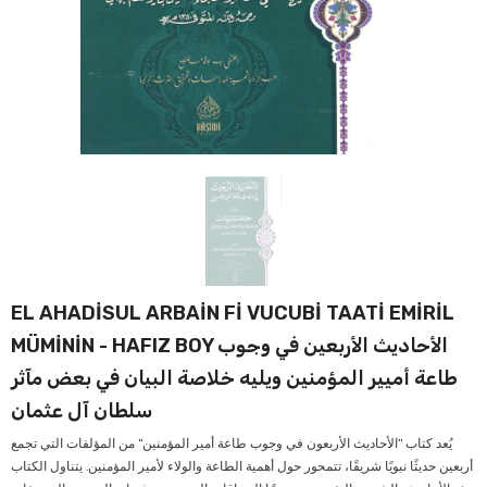
Verkauf
Ver
EL AHADİSUL ARBAİN Fİ VUCUBİ TAATİ EMİRİL
MÜMİNİN - HAFIZ BOY الأحاديث الأربعين في وجوب
طاعة أميير المؤمنين ويليه خلاصة البيان في بعض مآثر
سلطان آل عثمان
يُعد كتاب "الأحاديث الأربعون في وجوب طاعة أمير المؤمنين" من المؤلفات التي تجمع
أربعين حديثًا نبويًا شريفًا، تتمحور حول أهمية الطاعة والولاء لأمير المؤمنين. يتناول الكتاب