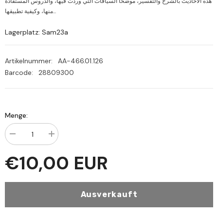
هذه الأحاديث بالشرح والتفسير، موضحًا السياقات التي وردت فيها، والدروس المستفادة
منها، وكيفية تطبيقها...
Lagerplatz: Sam23a
Artikelnummer:
AA-466.01.126
Barcode:
28809300
Menge:
Menge
Menge
verringern
erhöhen
für
für
€10,00 EUR
EL
EL
AHADİSUL
AHADİSUL
ARBAİN
ARBAİN
Fİ
Fİ
VUCUBİ
VUCUBİ
Ausverkauft
TAATİ
TAATİ
EMİRİL
EMİRİL
MÜMİNİN
MÜMİNİN
-
-