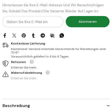
HAFIZ
HAFIZ
Hinterlassen Sie Ihre E-Mail-Adresse Und Wir Benachrichtigen
BOY
BOY
Sie, Sobald Das Produkt/die Variante Wieder Auf Lager Ist
الأحاديث
الأحاديث
الأربعين
الأربعين
في
في
Abonnieren
وجوب
وجوب
طاعة
طاعة
أميير
أميير
المؤمنين
المؤمنين
ويليه
ويليه
خلاصة
خلاصة
Kostenlose Lieferung
البيان
البيان
في
في
Kostenloser Versand innerhalb Deutschlands für Bestellungen über
بعض
بعض
70 €*
مآثر
مآثر
Voraussichtlich geliefert in 4 bis 6 Tagen.
سلطان
سلطان
Retouren
آل
آل
عثمان
عثمان
Erfahren Sie mehr.
Widerrufsbelehrung
Erfahren Sie mehr.
Beschreibung