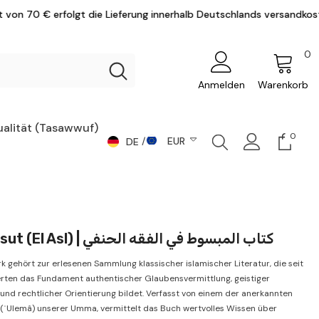
Lieferung innerhalb Deutschlands versandkostenfrei.
0
0
Ar
Anmelden
Warenkorb
ualität (Tasawwuf)
0
0
EUR
DE
Artike
DE
CHF
AR
CZK
DKK
EN
El Mebsut (El Asl) | كتاب المبسوط في الفقه الحنفي
EUR
k gehört zur erlesenen Sammlung klassischer islamischer Literatur, die seit
GBP
rten das Fundament authentischer Glaubensvermittlung, geistiger
und rechtlicher Orientierung bildet. Verfasst von einem der anerkannten
HUF
(ʿUlemâ) unserer Umma, vermittelt das Buch wertvolles Wissen über