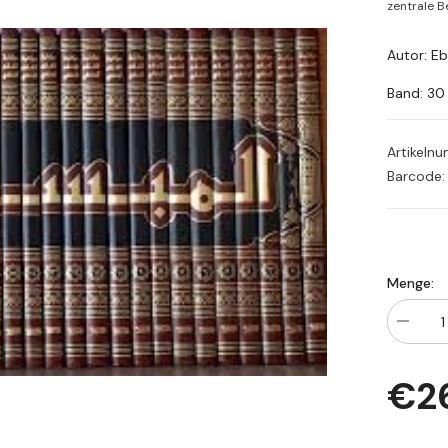
zentrale Be
Autor: E
Band: 30
Artikeln
Barcode:
Menge:
Menge
verringe
für
El
€2
Mebsut
(El
Asl)
|