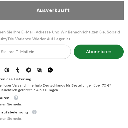
كتاب
المبسوط
ا
في
Ausverkauft
الفقه
الحنفي
sen Sie Ihre E-Mail-Adresse Und Wir Benachrichtigen Sie, Sobald
ukt/die Variante Wieder Auf Lager Ist
Abonnieren
tenlose Lieferung
enloser Versand innerhalb Deutschlands für Bestellungen über 70 €*
ssichtlich geliefert in 4 bis 6 Tagen.
ouren
hren Sie mehr.
errufsbelehrung
hren Sie mehr.