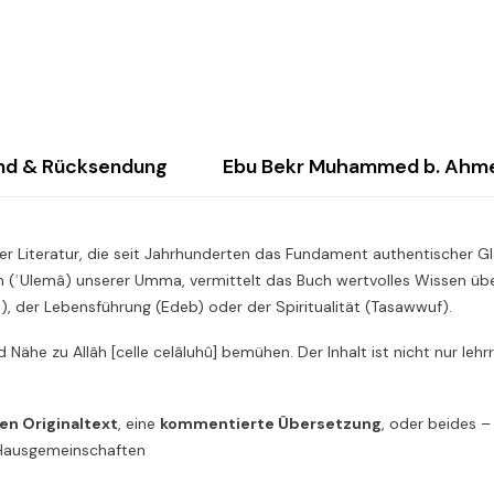
nd & Rücksendung
Ebu Bekr Muhammed b. Ahmed
r Literatur, die seit Jahrhunderten das Fundament authentischer Gl
n (ʿUlemâ) unserer Umma, vermittelt das Buch wertvolles Wissen über
h), der Lebensführung (Edeb) oder der Spiritualität (Tasawwuf).
und Nähe zu Allâh [celle celâluhû] bemühen. Der Inhalt ist nicht nur le
en Originaltext
, eine
kommentierte Übersetzung
, oder beides –
r Hausgemeinschaften