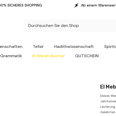
NG
Ab einem Warenwert von 70 € erfolgt die 
senschaften
Tefsir
Hadithwissenschaft
Spirit
Grammatik
B-Waren Bücher
GUTSCHEIN
Dieses Wer
Jahrhunde
Läuterung 
Gelehrten 