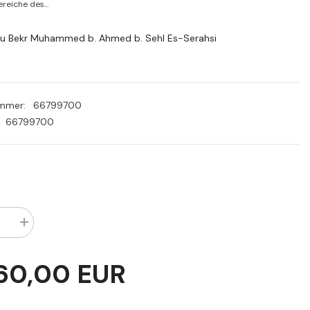
PLN
reiche des...
RON
bu Bekr Muhammed b. Ahmed b. Sehl Es-Serahsi
SEK
ummer:
66799700
66799700
Menge
rn
erhöhen
für
El
60,00 EUR
Mebsut
(El
Asl)
|