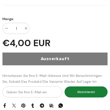
Menge:
Menge
Menge
verringern
erhöhen
für
für
€4,00 EUR
الطراز
الطراز
المذهب
المذهب
في
في
ترجيح
ترجيح
الصحيح
الصحيح
Ausverkauft
من
من
المذهب
المذهب
-
-
الفقه
الفقه
الحنفي
الحنفي
Hinterlassen Sie Ihre E-Mail-Adresse Und Wir Benachrichtigen
-
-
Sie, Sobald Das Produkt/die Variante Wieder Auf Lager Ist
Tiraz
Tiraz
el
el
Muzheb
Muzheb
Abonnieren
fi
fi
Tercih
Tercih
es
es
Sahih
Sahih