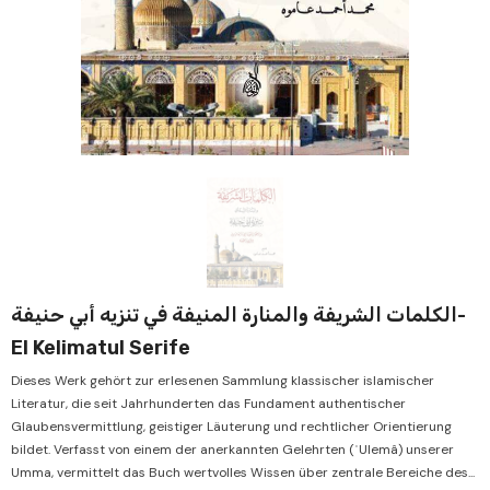
Verkauf
Ve
الكلمات الشريفة والمنارة المنيفة في تنزيه أبي حنيفة-
El Kelimatul Serife
Dieses Werk gehört zur erlesenen Sammlung klassischer islamischer
Literatur, die seit Jahrhunderten das Fundament authentischer
Glaubensvermittlung, geistiger Läuterung und rechtlicher Orientierung
bildet. Verfasst von einem der anerkannten Gelehrten (ʿUlemâ) unserer
Umma, vermittelt das Buch wertvolles Wissen über zentrale Bereiche des...