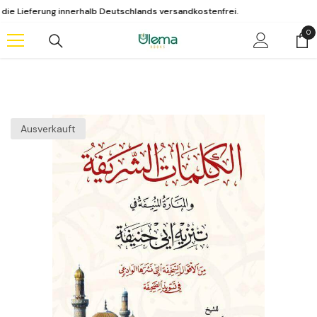
Zum Inhalt springen
eferung innerhalb Deutschlands versandkostenfrei.
0
0
Art
Ausverkauft