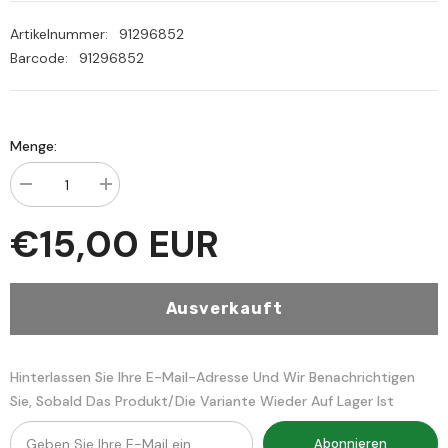
Artikelnummer:
91296852
Barcode:
91296852
Menge:
Menge
Menge
verringern
erhöhen
für
für
€15,00 EUR
الكلمات
الكلمات
الشريفة
الشريفة
والمنارة
والمنارة
المنيفة
المنيفة
في
في
Ausverkauft
تنزيه
تنزيه
أبي
أبي
حنيفة-
حنيفة-
El
El
Kelimatul
Kelimatul
Hinterlassen Sie Ihre E-Mail-Adresse Und Wir Benachrichtigen
Serife
Serife
Sie, Sobald Das Produkt/die Variante Wieder Auf Lager Ist
Abonnieren