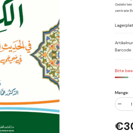
Gelehrten 
zentrale Be
Lagerpla
Artikeln
Barcode:
Bitte bee
Menge:
Menge
verringe
für
€3
‏الكناية
في
الحديث