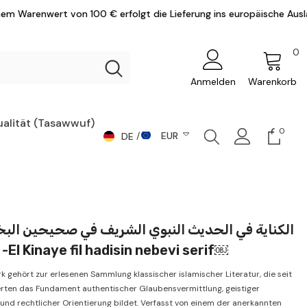
 von 100 € erfolgt die Lieferung ins europäische Ausland versandko
0
0
Ar
Anmelden
Warenkorb
ualität (Tasawwuf)
0
0
EUR
DE
Artike
DE
CHF
AR
CZK
DKK
EN
EUR
ومسلم -El Kinaye fil hadisin nebevi serif￼
GBP
k gehört zur erlesenen Sammlung klassischer islamischer Literatur, die seit
HUF
rten das Fundament authentischer Glaubensvermittlung, geistiger
und rechtlicher Orientierung bildet. Verfasst von einem der anerkannten