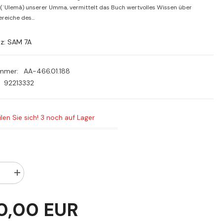
PLN
(ʿUlemâ) unserer Umma, vermittelt das Buch wertvolles Wissen über
reiche des...
RON
SEK
tz: SAM 7A
ummer:
AA-466.01.188
92213332
ilen Sie sich! 3 noch auf Lager
Menge
rn
erhöhen
für
0,00 EUR
‏الكناية
في
الحديث