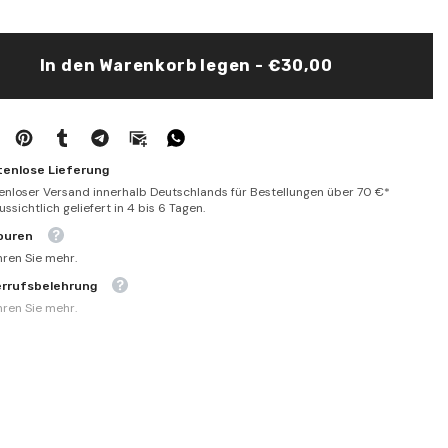
النبوي
الشريف
في
صحيحين
In den Warenkorb legen - €30,00
البخاري
ومسلم
-
El
Kinaye
fil
hadisin
tenlose Lieferung
nebevi
enloser Versand innerhalb Deutschlands für Bestellungen über 70 €*
serif
ssichtlich geliefert in 4 bis 6 Tagen.
ouren
hren Sie mehr.
errufsbelehrung
hren Sie mehr.