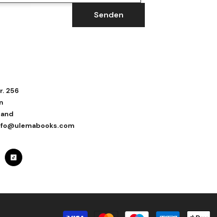
Senden
r. 256
n
land
 info@ulemabooks.com