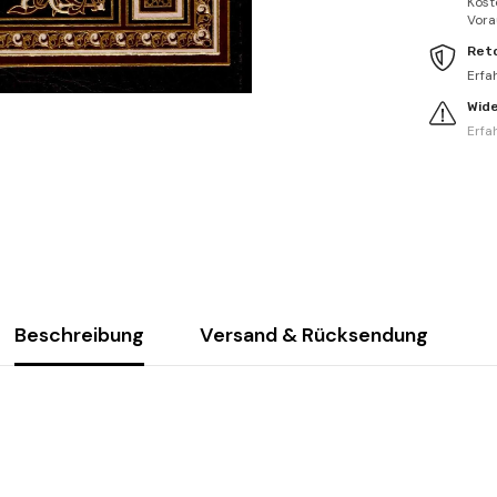
Kost
Vorau
Ret
Erfa
Wid
Erfa
Beschreibung
Versand & Rücksendung