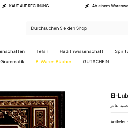
ECHNUNG
Ab einem Warenwert von 100 € erfolg
senschaften
Tefsir
Hadithwissenschaft
Spirit
Grammatik
B-Waren Bücher
GUTSCHEIN
El-Lu
حنفية ‏ها هو
Artikeln