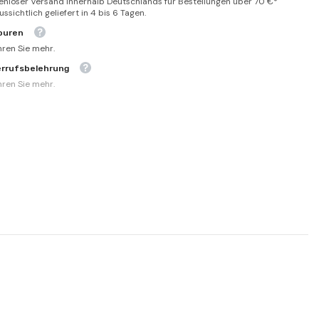
enloser Versand innerhalb Deutschlands für Bestellungen über 70 €*
ssichtlich geliefert in 4 bis 6 Tagen.
ouren
hren Sie mehr.
errufsbelehrung
hren Sie mehr.