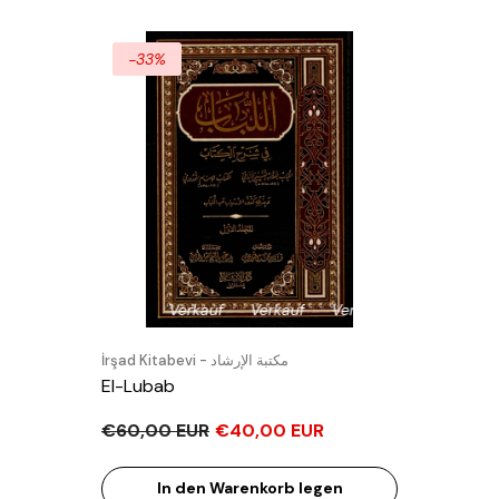
-33%
Verkauf
Verkauf
Verkauf
Verkauf
Verkauf
Verk
Verkäufer:
İrşad Kitabevi - مكتبة الإرشاد
El-Lubab
€60,00 EUR
€40,00 EUR
In den Warenkorb legen