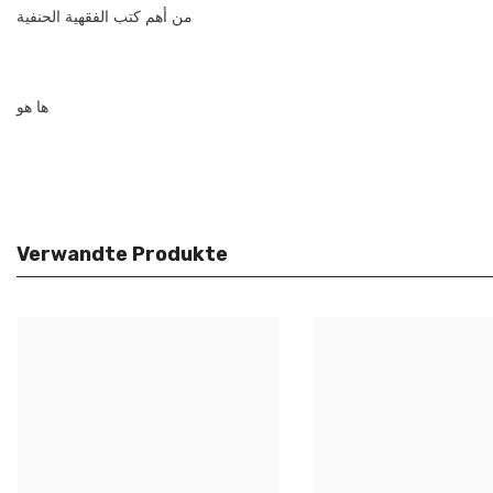
‏من ‏أهم كتب الفقهية الحنفية
‏ها هو
Verwandte Produkte