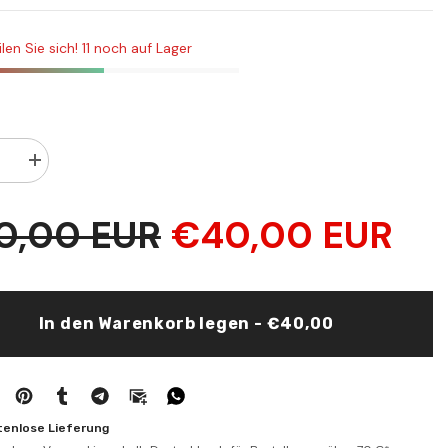
PLN
RON
ilen Sie sich! 11 noch auf Lager
SEK
Menge
rn
erhöhen
für
El-
0,00 EUR
€40,00 EUR
Lubab
In den Warenkorb legen - €40,00
tenlose Lieferung