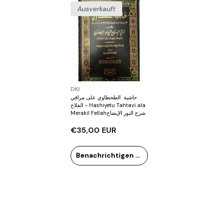
Ausverkauft
Verkäufer:
DKI
‏حاشية ‏ الطحطاوي على مراقي
الفلاح - Hashiyetu Tahtavi ala
Merakil Fellahشرح النور الإيضاح
€35,00 EUR
Benachrichtigen Sie mich