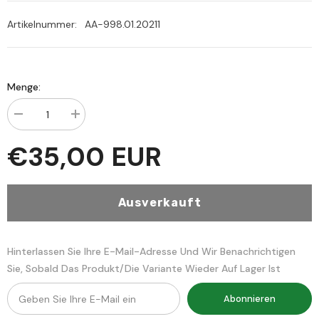
Artikelnummer:
AA-998.01.20211
Menge:
Menge
Menge
verringern
erhöhen
für
für
€35,00 EUR
‏حاشية
‏حاشية
الطحطاوي
الطحطاوي
على
على
مراقي
مراقي
Ausverkauft
الفلاح
الفلاح
-
-
Hashiyetu
Hashiyetu
Tahtavi
Tahtavi
ala
ala
Hinterlassen Sie Ihre E-Mail-Adresse Und Wir Benachrichtigen
Merakil
Merakil
Sie, Sobald Das Produkt/die Variante Wieder Auf Lager Ist
Fellahشرح
Fellahشرح
النور
النور
الإيضاح
الإيضاح
Abonnieren