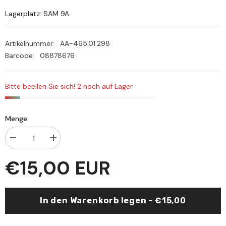
Lagerplatz: SAM 9A
Artikelnummer:
AA-465.01.298
Barcode:
08878676
Bitte beeilen Sie sich! 2 noch auf Lager
Menge:
Menge
Menge
verringern
erhöhen
für
für
€15,00 EUR
دلالات
دلالات
الألفاظ
الألفاظ
وأثرها
وأثرها
في
في
الاستنباط
الاستنباط
In den Warenkorb legen - €15,00
ويليها
ويليها
العام
العام
والتخصيص-
والتخصيص-
Delalatu
Delalatu