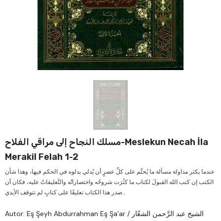
Verkauf
Ver
مسلك النجاح إلى مراقي الفلاح-Meslekun Necah İla
Merakil Felah 1-2
عندما يكثر مداولة مسألة ما يُحتِّم على كلِّ عصرٍ أن يُدلي بدلوه في الحكم فيها، وهذا شأن
الكتب إن كتب الله القبولَ لكتاب ما كثُرَت شروحُه واختصاراتُه والتَّعليقاتُ عليه، فكان أن
صدر هذا الكتاب تعليقًا على كتابٍ لم تتوقف الأيدي...
Autor: Eş Şeyh Abdurrahman Eş Şa'ar / الشيخ عبد الرَّحمن الشعّار