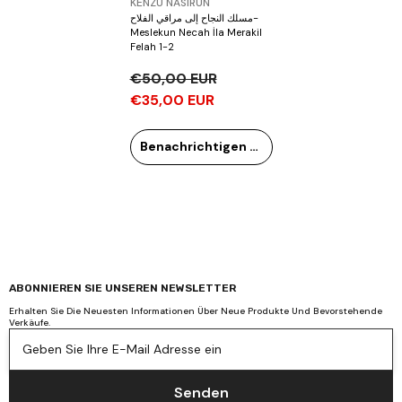
Verkäufer:
KENZU NASIRUN
مسلك النجاح إلى مراقي الفلاح-
Meslekun Necah İla Merakil
Felah 1-2
€50,00 EUR
€35,00 EUR
Benachrichtigen Sie mich
ABONNIEREN SIE UNSEREN NEWSLETTER
Erhalten Sie Die Neuesten Informationen Über Neue Produkte Und Bevorstehende
Verkäufe.
Geben Sie Ihre E-Mail Adresse ein
Senden