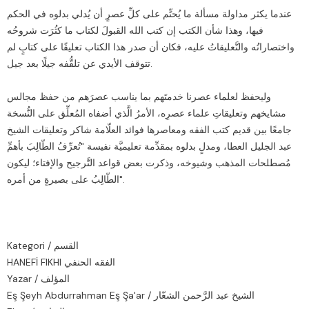
عندما يكثر مداولة مسألة ما يُحتِّم على كلِّ عصرٍ أن يُدلي بدلوه في الحكم
فيها، وهذا شأن الكتب إن كتب الله القبولَ لكتاب ما كثُرَت شروحُه
واختصاراتُه والتَّعليقاتُ عليه، فكان أن صدر هذا الكتاب تعليقًا على كتابٍ لم
تتوقف الأيدي عن تلقُّفه جيلًا بعد جيل.
وليحفظ لعلماء عصرنا خدمتَهم بما يناسب عصرَهم من حفظ مجالس
مشايخهم وتعليقاتِ علماء عصرِه، الأمرُ الَّذي أضفاه المُعلِّق على النُّسخة
جامعًا بين قديم كتب الفقه ومعاصرها فوائد العلّامة شاكر وتعليقات الشيخ
عبد الجليل العطا، ومدلٍ بدلوه بمقدِّمة تعليميَّة نفيسة "تُعرِّفُ الطّالِبَ بأهمِّ
مُصطلحات المذهب وشيوخه، وذكرت بعض قواعد التَّرجيح والإفتاء؛ ليكون
الطّالِبُ على بصيرةٍ من أمره".
Kategori / القسم
HANEFİ FIKHI الفقه الحنفي
Yazar / المؤلف
Eş Şeyh Abdurrahman Eş Şa'ar / الشيخ عبد الرَّحمن الشعّار