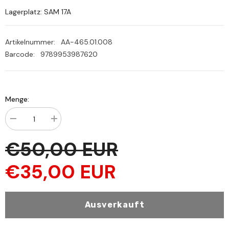
Lagerplatz: SAM 17A
Artikelnummer:
AA-465.01.008
Barcode:
9789953987620
Menge:
Menge
Menge
verringern
erhöhen
für
für
€50,00 EUR
مسلك
مسلك
النجاح
النجاح
إلى
إلى
€35,00 EUR
مراقي
مراقي
الفلاح-
الفلاح-
Meslekun
Meslekun
Necah
Necah
İla
İla
Ausverkauft
Merakil
Merakil
Felah
Felah
1-
1-