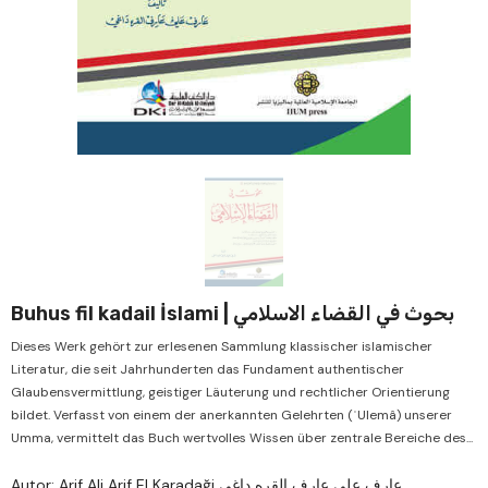
Verkauf
Verkau
Buhus fil kadail İslami | بحوث في القضاء الاسلامي
Dieses Werk gehört zur erlesenen Sammlung klassischer islamischer
Literatur, die seit Jahrhunderten das Fundament authentischer
Glaubensvermittlung, geistiger Läuterung und rechtlicher Orientierung
bildet. Verfasst von einem der anerkannten Gelehrten (ʿUlemâ) unserer
Umma, vermittelt das Buch wertvolles Wissen über zentrale Bereiche des...
Autor: Arif Ali Arif El Karadaği عارف علي عارف القره داغي