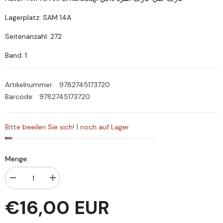
Lagerplatz: SAM 14A
Seitenanzahl: 272
Band: 1
Artikelnummer:
9782745173720
Barcode:
9782745173720
Bitte beeilen Sie sich! 1 noch auf Lager
Menge:
Menge
Menge
verringern
erhöhen
für
für
€16,00 EUR
Buhus
Buhus
fil
fil
kadail
kadail