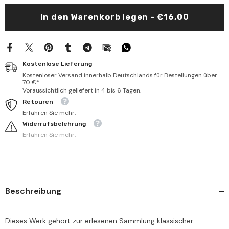
İslami
İslami
|
|
In den Warenkorb legen - €16,00
بحوث
بحوث
في
في
القضاء
القضاء
الاسلامي
الاسلامي
Kostenlose Lieferung
Kostenloser Versand innerhalb Deutschlands für Bestellungen über
70 €*
Voraussichtlich geliefert in 4 bis 6 Tagen.
Retouren
Erfahren Sie mehr.
Widerrufsbelehrung
Erfahren Sie mehr.
Beschreibung
Dieses Werk gehört zur erlesenen Sammlung klassischer