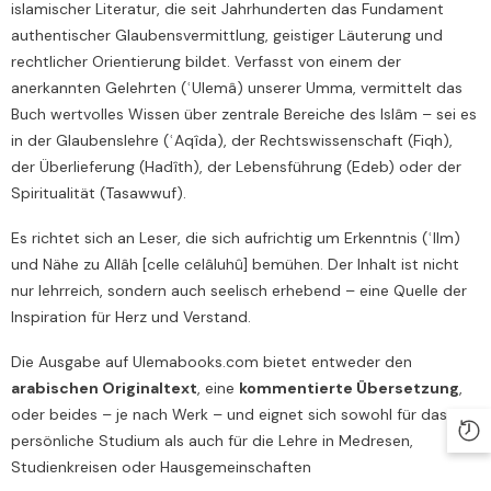
islamischer Literatur, die seit Jahrhunderten das Fundament
authentischer Glaubensvermittlung, geistiger Läuterung und
rechtlicher Orientierung bildet. Verfasst von einem der
anerkannten Gelehrten (ʿUlemâ) unserer Umma, vermittelt das
Buch wertvolles Wissen über zentrale Bereiche des Islâm – sei es
in der Glaubenslehre (ʿAqîda), der Rechtswissenschaft (Fiqh),
der Überlieferung (Hadîth), der Lebensführung (Edeb) oder der
Spiritualität (Tasawwuf).
Es richtet sich an Leser, die sich aufrichtig um Erkenntnis (ʿIlm)
und Nähe zu Allâh [celle celâluhû] bemühen. Der Inhalt ist nicht
nur lehrreich, sondern auch seelisch erhebend – eine Quelle der
Inspiration für Herz und Verstand.
Die Ausgabe auf Ulemabooks.com bietet entweder den
arabischen Originaltext
, eine
kommentierte Übersetzung
,
oder beides – je nach Werk – und eignet sich sowohl für das
persönliche Studium als auch für die Lehre in Medresen,
Studienkreisen oder Hausgemeinschaften