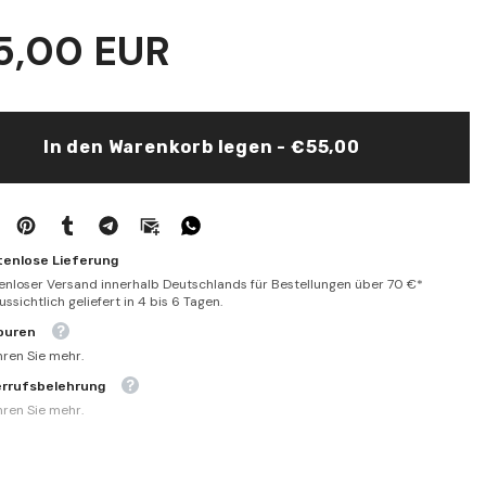
für
El-
5,00 EUR
#39;l-
Fetava&#39;l-
39;l-
Kübra&#39;l-
e
Fıkhiyye
/
الفتاوي
الكبرى
الفقهية
In den Warenkorb legen - €55,00
tenlose Lieferung
enloser Versand innerhalb Deutschlands für Bestellungen über 70 €*
ssichtlich geliefert in 4 bis 6 Tagen.
ouren
hren Sie mehr.
errufsbelehrung
hren Sie mehr.