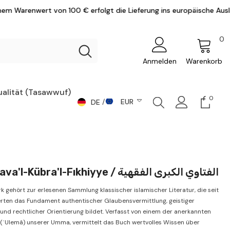
 € erfolgt die Lieferung ins europäische Ausland versandkostenfre
0
0
Ar
Anmelden
Warenkorb
ualität (Tasawwuf)
0
0
EUR
DE
Artike
DE
CHF
AR
CZK
DKK
EN
El-Fetava'l-Kübra'l-Fıkhiyye / الفتاوي الكبرى الفقهية
EUR
k gehört zur erlesenen Sammlung klassischer islamischer Literatur, die seit
GBP
rten das Fundament authentischer Glaubensvermittlung, geistiger
und rechtlicher Orientierung bildet. Verfasst von einem der anerkannten
HUF
(ʿUlemâ) unserer Umma, vermittelt das Buch wertvolles Wissen über