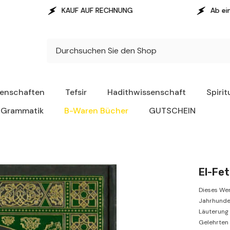
UF AUF RECHNUNG
Ab einem Warenwert von 100
senschaften
Tefsir
Hadithwissenschaft
Spirit
Grammatik
B-Waren Bücher
GUTSCHEIN
Dieses Wer
Jahrhunde
Läuterung 
Gelehrten 