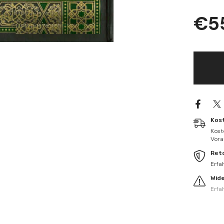
für
El-
€5
Fetava&
Kübra&#
Fıkhiyy
/
الفتاوي
الكبرى
الفقهية
Kos
Kost
Vorau
Ret
Erfa
Wid
Erfa