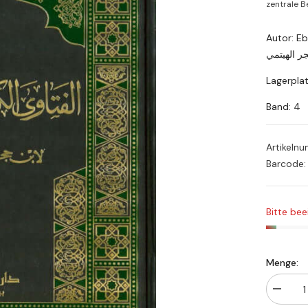
zentrale Be
Autor: Ebu
ر الهيتمي
Lagerpla
Band: 4
Artikeln
Barcode:
Bitte bee
Menge:
Menge
verringe