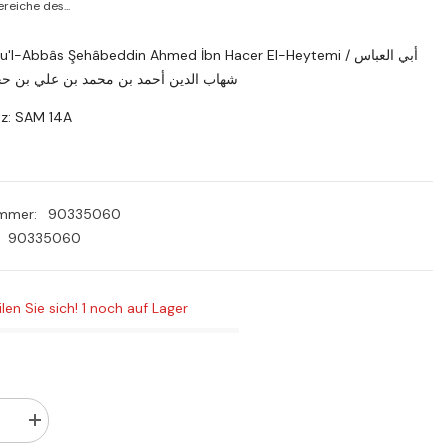
PLN
reiche des...
RON
'l-Abbâs Şehâbeddin Ahmed İbn Hacer El-Heytemi / أبي العباس
شهاب الدين أحمد بن محمد بن علي بن حج
SEK
tz: SAM 14A
ummer:
90335060
90335060
ilen Sie sich! 1 noch auf Lager
Menge
rn
erhöhen