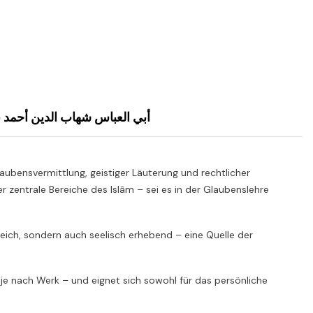
أبي العباس شهاب الدين أحمد بن محمد بن علي بن حجر اله
aubensvermittlung, geistiger Läuterung und rechtlicher
 zentrale Bereiche des Islâm – sei es in der Glaubenslehre
hrreich, sondern auch seelisch erhebend – eine Quelle der
 je nach Werk – und eignet sich sowohl für das persönliche