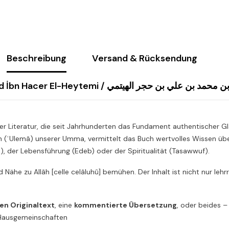
Beschreibung
Versand & Rücksendung
Ebu'l-Abbâs Şehâbeddin Ahmed İbn Hacer El-Heytemi / يتمي
r Literatur, die seit Jahrhunderten das Fundament authentischer Gl
n (ʿUlemâ) unserer Umma, vermittelt das Buch wertvolles Wissen über
h), der Lebensführung (Edeb) oder der Spiritualität (Tasawwuf).
und Nähe zu Allâh [celle celâluhû] bemühen. Der Inhalt ist nicht nur le
en Originaltext
, eine
kommentierte Übersetzung
, oder beides –
r Hausgemeinschaften