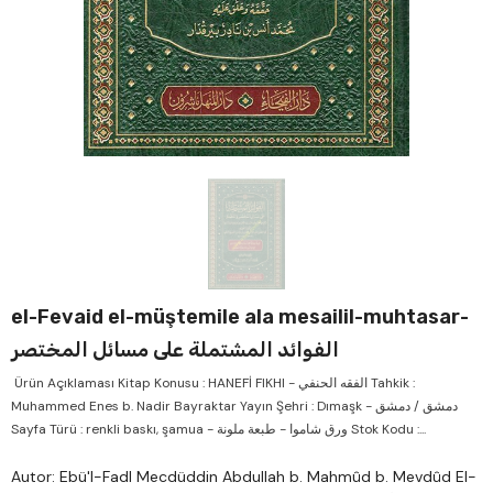
Verkauf
Verk
el-Fevaid el-müştemile ala mesailil-muhtasar-
الفوائد المشتملة على مسائل المختصر
Ürün Açıklaması Kitap Konusu : HANEFİ FIKHI - الفقه الحنفي Tahkik :
Muhammed Enes b. Nadir Bayraktar Yayın Şehri : Dımaşk - دمشق / دمشق
Sayfa Türü : renkli baskı, şamua - ورق شاموا - طبعة ملونة Stok Kodu :...
Autor: Ebü'l-Fadl Mecdüddin Abdullah b. Mahmûd b. Mevdûd El-