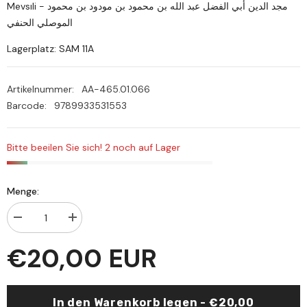
Mevsıli - مجد الدين أبي الفضل عبد الله بن محمود بن مودود بن محمود
الموصلي الحنفي
Lagerplatz: SAM 11A
Artikelnummer:
AA-465.01.066
Barcode:
9789933531553
Bitte beeilen Sie sich! 2 noch auf Lager
Menge:
Menge
Menge
verringern
erhöhen
für
für
€20,00 EUR
el-
el-
Fevaid
Fevaid
el-
el-
müştemile
müştemile
ala
ala
In den Warenkorb legen - €20,00
mesailil-
mesailil-