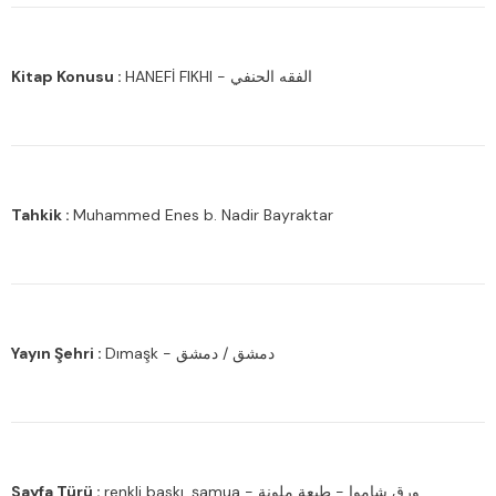
Kitap Konusu :
HANEFİ FIKHI - الفقه الحنفي
Tahkik :
Muhammed Enes b. Nadir Bayraktar
Yayın Şehri :
Dımaşk - دمشق / دمشق
Sayfa Türü :
renkli baskı, şamua - ورق شاموا - طبعة ملونة