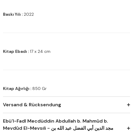
Baskı Yılı :
2022
Kitap Ebadı :
17 x 24 cm
Kitap Ağırlığı :
850 Gr
Versand & Rücksendung
Ebü'l-Fadl Mecdüddin Abdullah b. Mahmûd b.
Mevdûd El-Mevsıli - مجد الدين أبي الفضل عبد الله بن