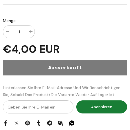
Menge:
Menge
Menge
verringern
erhöhen
für
für
€4,00 EUR
El
El
Fevaidu
Fevaidu
Samediyye
Samediyye
fi
fi
Ilmil
Ilmil
Ausverkauft
Arabiyye
Arabiyye
Hinterlassen Sie Ihre E-Mail-Adresse Und Wir Benachrichtigen
Sie, Sobald Das Produkt/die Variante Wieder Auf Lager Ist
Abonnieren