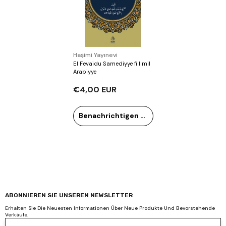
Verkäufer:
Haşimi Yayınevi
El Fevaidu Samediyye fi Ilmil
Arabiyye
€4,00 EUR
Benachrichtigen Sie mich
ABONNIEREN SIE UNSEREN NEWSLETTER
Erhalten Sie Die Neuesten Informationen Über Neue Produkte Und Bevorstehende
Verkäufe.