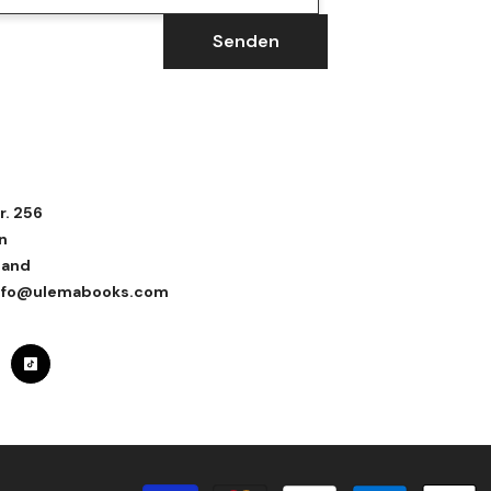
Senden
r. 256
n
land
 info@ulemabooks.com