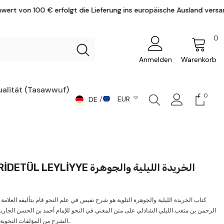
t die Lieferung ins europäische Ausland versandkostenfrei.
0
0
Ar
Anmelden
Warenkorb
ualität (Tasawwuf)
0
0
EUR
DE
Artike
DE
CHF
AR
CZK
DKK
EN
L LEYLİYYE الخريدة الليلية والجوهرة
EUR
GBP
كتاب الخريدة الليلية والجوهرة التلوية هو شرح نفيس في علم النحو قام بتأليفه العلامة أ
HUF
الرحمن بن متعب الليلي الشاذلي على متن المغني في النحو للإمام أحمد بن الحسن الجاربردي 
الشرح من المؤلفات النحوية التي امتازت...