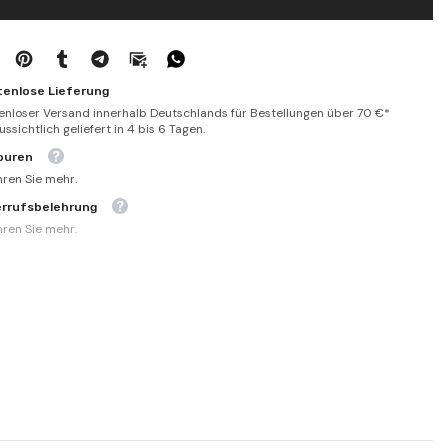
tenlose Lieferung
enloser Versand innerhalb Deutschlands für Bestellungen über 70 €*
ssichtlich geliefert in 4 bis 6 Tagen.
ouren
hren Sie mehr.
errufsbelehrung
hren Sie mehr.