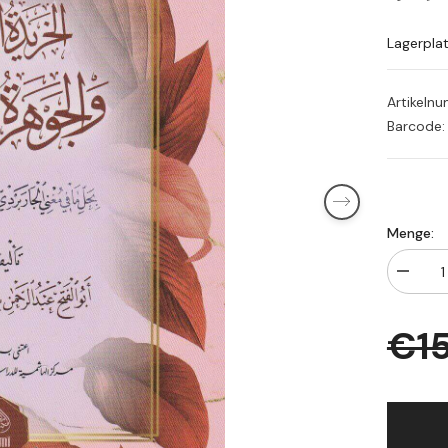
Lagerpla
Artikeln
Barcode:
Menge:
Menge
verringe
für
EL
€1
HARİD
LEYLİ
الخريدة
الليلية
الجوهرة
التلوية