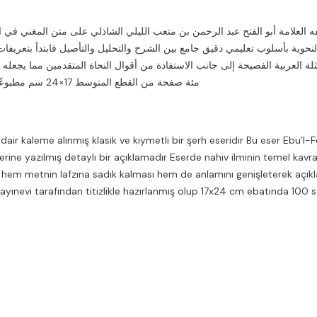
فه العلامة أبو الفتح عبد الرحمن بن متعب الليلي الشاذلي على متن المغني في ال
 النحوية بأسلوب تعليمي دقيق جامع بين الشرح والتحليل والتأصيل فابتدأ بت
مثلة العربية الفصيحة إلى جانب الاستفادة من أقوال النحاة المتقدمين مما يجعل
مئة صفحة من القطع المتوسط 17×24 سم مطبوعًا على ورق شاموا ناعم ومجلدًا تجليدًا متينًا مناسبًا للاستخدام العلمي المتكرر
 dair kaleme alınmış klasik ve kıymetli bir şerh eseridir Bu eser Ebu’
ine yazılmış detaylı bir açıklamadır Eserde nahiv ilminin temel kavr
nü hem metnin lafzına sadık kalması hem de anlamını genişleterek açık
 Yayınevi tarafından titizlikle hazırlanmış olup 17x24 cm ebatında 10