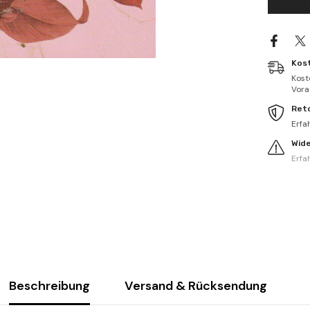
Kos
Kost
Vorau
Ret
Erfa
Wid
Erfa
Beschreibung
Versand & Rücksendung