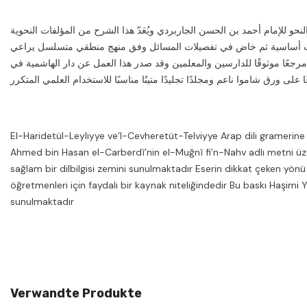
نحو للإمام أحمد بن الحسن الجاربردي ويُعَدّ هذا الشرح من المؤلفات النحوية
عريفات أساسية ثم خاض في تفصيلات المسائل وفق منهج منطقي متسلسل يراعي
ه مرجعًا موثوقًا للدارسين والمعلمين وقد صدر هذا العمل عن دار الهاشمية في
El-Haridetül-Leyliyye ve’l-Cevheretüt-Telviyye Arap dili gramerine
Ahmed bin Hasan el-Carberdî’nin el-Muğnî fi’n-Nahv adlı metni üzer
sağlam bir dilbilgisi zemini sunulmaktadır Eserin dikkat çeken yö
öğretmenleri için faydalı bir kaynak niteliğindedir Bu baskı Haşimi
sunulmaktadır
Verwandte Produkte