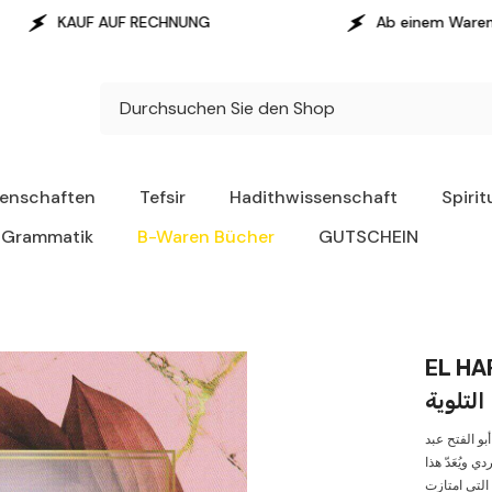
ECHNUNG
Ab einem Warenwert von 100 € erfolg
senschaften
Tefsir
Hadithwissenschaft
Spirit
Grammatik
B-Waren Bücher
GUTSCHEIN
EL HARİDETÜ
التلوية
بو الفتح عبد
ويُعَدّ هذا