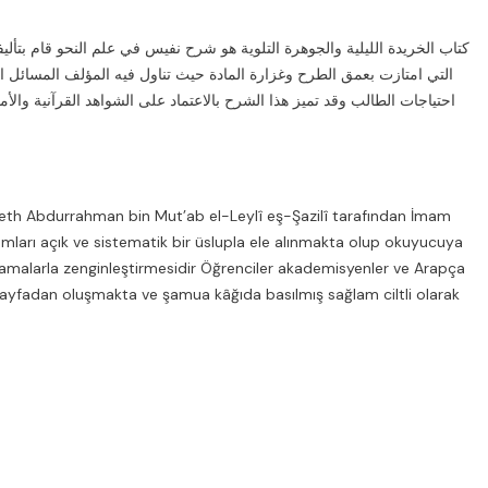
كتاب الخريدة الليلية والجوهرة التلوية هو شرح نفيس في علم النحو قام بتألي
التي امتازت بعمق الطرح وغزارة المادة حيث تناول فيه المؤلف المسائل
احتياجات الطالب وقد تميز هذا الشرح بالاعتماد على الشواهد القرآنية والأ
l-Feth Abdurrahman bin Mut’ab el-Leylî eş-Şazilî tarafından İmam
amları açık ve sistematik bir üslupla ele alınmakta olup okuyucuya
lamalarla zenginleştirmesidir Öğrenciler akademisyenler ve Arapça
0 sayfadan oluşmakta ve şamua kâğıda basılmış sağlam ciltli olarak