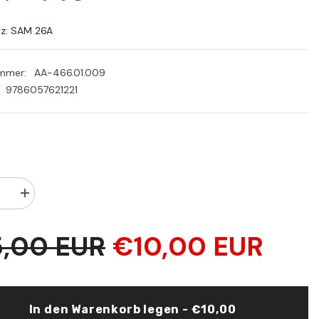
PLN
RON
tz: SAM 26A
SEK
ummer:
AA-466.01.009
9786057621221
Menge
rn
erhöhen
für
EL
5,00 EUR
€10,00 EUR
ETÜL
HARİDETÜL
YYE
LEYLİYYE
الخريدة
الليلية
والجوهرة
و
التلوية
In den Warenkorb legen - €10,00