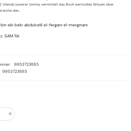
PLN
(ʿUlemâ) unserer Umma, vermittelt das Buch wertvolles Wissen über
reiche des...
RON
SEK
i bin ebi bekr abdulcelil el-fergani el-merginani
z: SAM 11A
ummer:
9953723885
9953723885
Menge
rn
erhöhen
für
El-