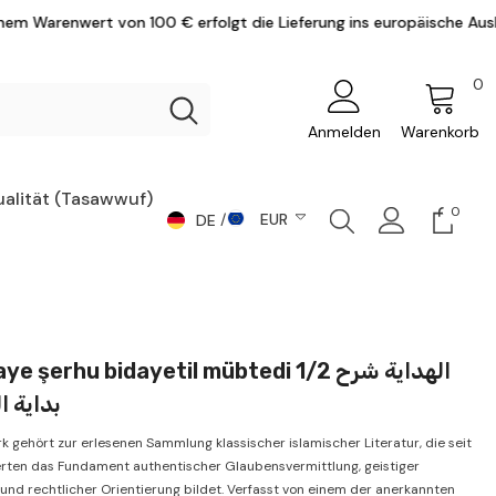
100 € erfolgt die Lieferung ins europäische Ausland versandkostenf
0
0
Ar
Anmelden
Warenkorb
ualität (Tasawwuf)
0
0
EUR
DE
Artike
DE
CHF
AR
CZK
DKK
EN
e şerhu bidayetil mübtedi 1/2 الهداية شرح
EUR
بداية ا
GBP
k gehört zur erlesenen Sammlung klassischer islamischer Literatur, die seit
HUF
rten das Fundament authentischer Glaubensvermittlung, geistiger
und rechtlicher Orientierung bildet. Verfasst von einem der anerkannten