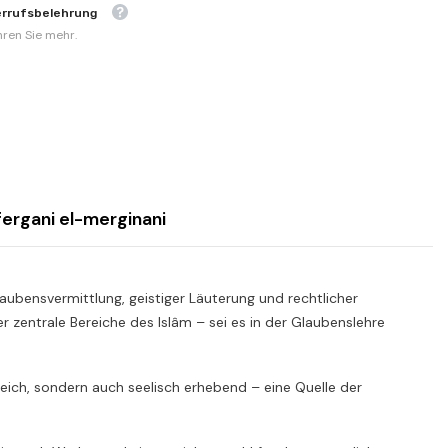
errufsbelehrung
hren Sie mehr.
-fergani el-merginani
aubensvermittlung, geistiger Läuterung und rechtlicher
 zentrale Bereiche des Islâm – sei es in der Glaubenslehre
hrreich, sondern auch seelisch erhebend – eine Quelle der