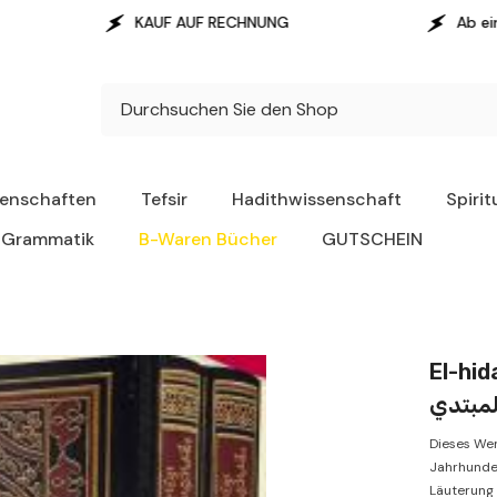
KAUF AUF RECHNUNG
Ab einem Warenwert von 
senschaften
Tefsir
Hadithwissenschaft
Spirit
Grammatik
B-Waren Bücher
GUTSCHEIN
El-hiday
لمبتدي
Dieses Wer
Jahrhunde
Läuterung 