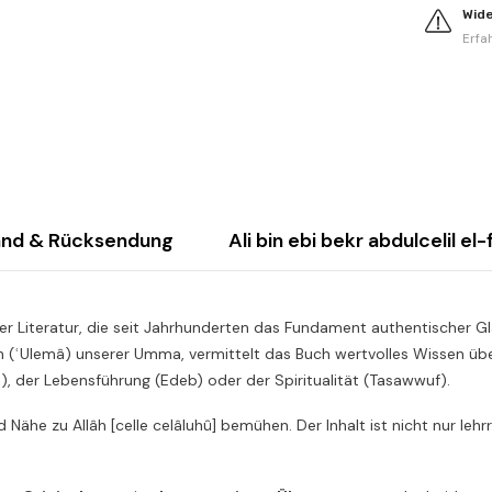
Wid
Erfa
and & Rücksendung
Ali bin ebi bekr abdulcelil el
r Literatur, die seit Jahrhunderten das Fundament authentischer Gl
n (ʿUlemâ) unserer Umma, vermittelt das Buch wertvolles Wissen über
h), der Lebensführung (Edeb) oder der Spiritualität (Tasawwuf).
und Nähe zu Allâh [celle celâluhû] bemühen. Der Inhalt ist nicht nur le