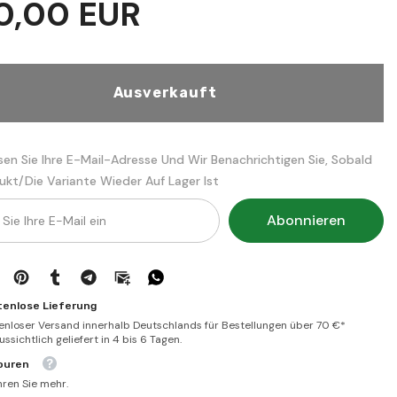
0,00 EUR
hidaye
şerhu
l
bidayetil
mübtedi
1/2
الهداية
شرح
Ausverkauft
بداية
المبتدي
sen Sie Ihre E-Mail-Adresse Und Wir Benachrichtigen Sie, Sobald
ukt/die Variante Wieder Auf Lager Ist
Abonnieren
tenlose Lieferung
enloser Versand innerhalb Deutschlands für Bestellungen über 70 €*
ssichtlich geliefert in 4 bis 6 Tagen.
ouren
hren Sie mehr.