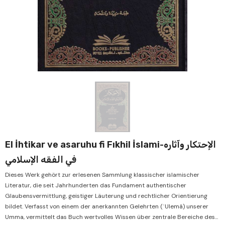
Verkauf
Ve
El İhtikar ve asaruhu fi Fıkhil İslami-الإحتكار وآثاره
في الفقه الإسلامي
Dieses Werk gehört zur erlesenen Sammlung klassischer islamischer
Literatur, die seit Jahrhunderten das Fundament authentischer
Glaubensvermittlung, geistiger Läuterung und rechtlicher Orientierung
bildet. Verfasst von einem der anerkannten Gelehrten (ʿUlemâ) unserer
Umma, vermittelt das Buch wertvolles Wissen über zentrale Bereiche des...