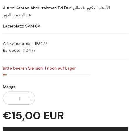
Autor: Kahtan Abdurrahman Ed Duri الأستاذ الدكتور قحطان
عبدالرحمن الدور
Lagerplatz: SAM 8A
Artikelnummer:
110477
Barcode:
110477
Bitte beeilen Sie sich! 1 noch auf Lager
Menge:
Menge
Menge
verringern
erhöhen
für
für
€15,00 EUR
El
El
İhtikar
İhtikar
ve
ve
asaruhu
asaruhu
fi
fi