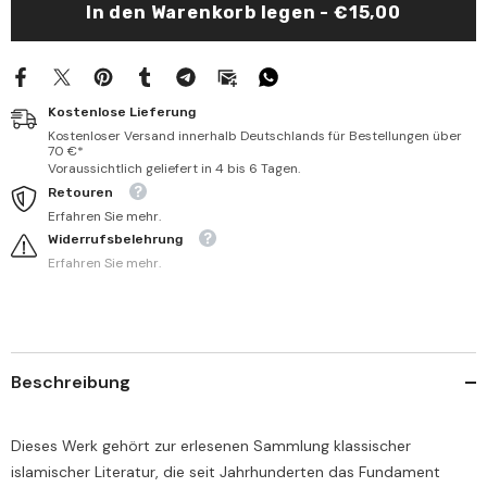
In den Warenkorb legen - €15,00
Fıkhil
Fıkhil
İslami-
İslami-
الإحتكار
الإحتكار
وآثاره
وآثاره
في
في
الفقه
الفقه
Kostenlose Lieferung
الإسلامي
الإسلامي
Kostenloser Versand innerhalb Deutschlands für Bestellungen über
70 €*
Voraussichtlich geliefert in 4 bis 6 Tagen.
Retouren
Erfahren Sie mehr.
Widerrufsbelehrung
Erfahren Sie mehr.
Beschreibung
Dieses Werk gehört zur erlesenen Sammlung klassischer
islamischer Literatur, die seit Jahrhunderten das Fundament