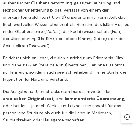
authentischer Glaubensvermittlung, geistiger Läuterung und
rechtlicher Orientierung bildet. Verfasst von einem der
anerkannten Gelehrten (ʿUlemâ) unserer Umma, vermittelt das
Buch wertvolles Wissen über zentrale Bereiche des Islâm – sei es
in der Glaubenslehre (ʿAqîda), der Rechtswissenschaft (Fiqh),
der Überlieferung (Hadîth), der Lebensführung (Edeb) oder der
Spiritualität (Tasawwuf).
Es richtet sich an Leser, die sich aufrichtig um Erkenntnis (ʿIlm)
und Nähe zu Allâh [celle celâluhû] bemühen. Der Inhalt ist nicht
nur lehrreich, sondern auch seelisch erhebend – eine Quelle der
Inspiration für Herz und Verstand.
Die Ausgabe auf Ulemabooks.com bietet entweder den
arabischen Originaltext
, eine
kommentierte Übersetzung
,
oder beides – je nach Werk – und eignet sich sowohl für das
persönliche Studium als auch für die Lehre in Medresen,
Studienkreisen oder Hausgemeinschaften