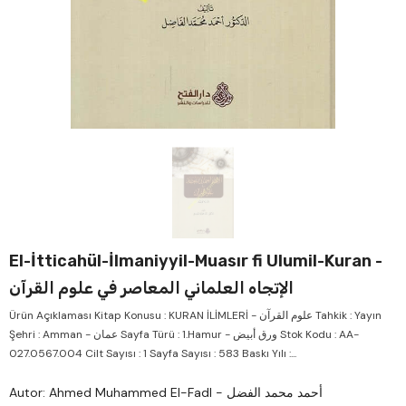
Verkauf
Ver
El-İtticahül-İlmaniyyil-Muasır fi Ulumil-Kuran -
الإتجاه العلماني المعاصر في علوم القرآن
Ürün Açıklaması Kitap Konusu : KURAN İLİMLERİ - علوم القرآن Tahkik : Yayın
Şehri : Amman - عمان Sayfa Türü : 1.Hamur - ورق أبيض Stok Kodu : AA-
027.0567.004 Cilt Sayısı : 1 Sayfa Sayısı : 583 Baskı Yılı :...
Autor: Ahmed Muhammed El-Fadl - أحمد محمد الفضل