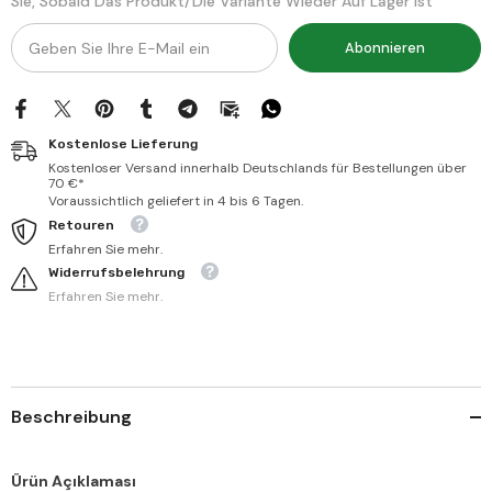
Sie, Sobald Das Produkt/die Variante Wieder Auf Lager Ist
في
في
علوم
علوم
القرآن
القرآن
Abonnieren
Kostenlose Lieferung
Kostenloser Versand innerhalb Deutschlands für Bestellungen über
70 €*
Voraussichtlich geliefert in 4 bis 6 Tagen.
Retouren
Erfahren Sie mehr.
Widerrufsbelehrung
Erfahren Sie mehr.
Beschreibung
Ürün Açıklaması