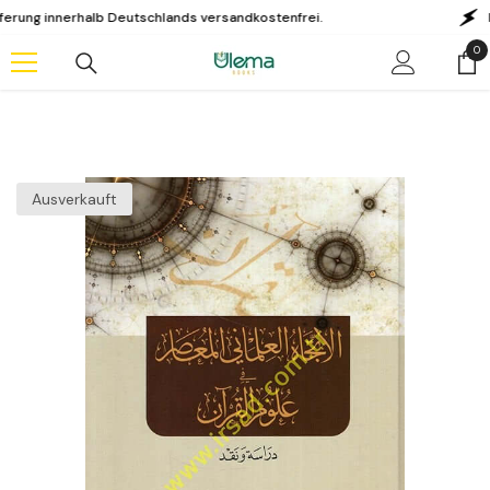
Zum Inhalt springen
innerhalb Deutschlands versandkostenfrei.
KAUF A
0
0
Art
Ausverkauft