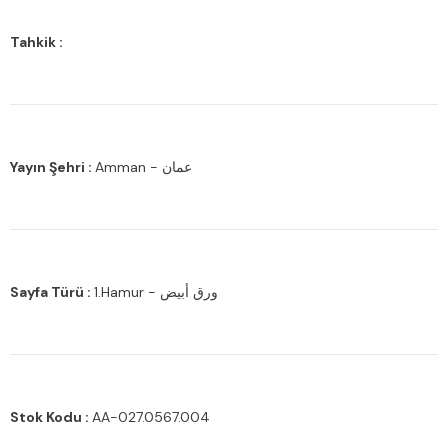
Tahkik :
Yayın Şehri :
Amman - عمان
Sayfa Türü :
1.Hamur - ورق أبيض
Stok Kodu :
AA-027.0567.004