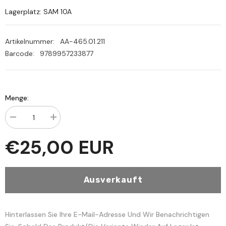
Lagerplatz: SAM 10A
Artikelnummer:
AA-465.01.211
Barcode:
9789957233877
Menge:
Menge
Menge
verringern
erhöhen
für
für
€25,00 EUR
El-
El-
İtticahül-
İtticahül-
İlmaniyyil-
İlmaniyyil-
Muasır
Muasır
fi
fi
Ausverkauft
Ulumil-
Ulumil-
Kuran
Kuran
-
-
الإتجاه
الإتجاه
العلماني
العلماني
Hinterlassen Sie Ihre E-Mail-Adresse Und Wir Benachrichtigen
المعاصر
المعاصر