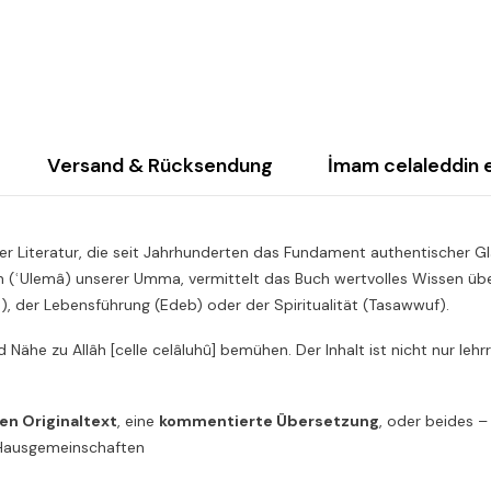
Versand & Rücksendung
İmam celaleddin 
r Literatur, die seit Jahrhunderten das Fundament authentischer Gl
n (ʿUlemâ) unserer Umma, vermittelt das Buch wertvolles Wissen über
h), der Lebensführung (Edeb) oder der Spiritualität (Tasawwuf).
und Nähe zu Allâh [celle celâluhû] bemühen. Der Inhalt ist nicht nur le
en Originaltext
, eine
kommentierte Übersetzung
, oder beides –
r Hausgemeinschaften