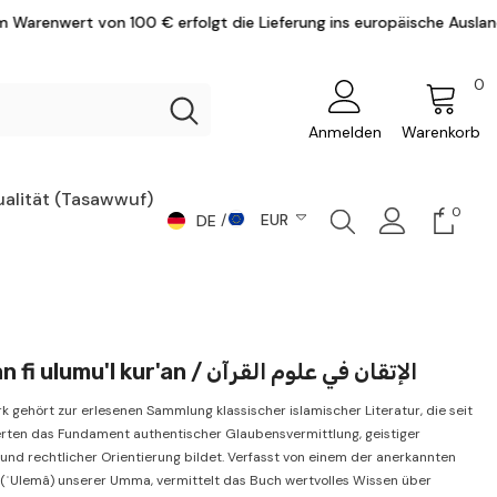
€ erfolgt die Lieferung ins europäische Ausland versandkostenfrei.
0
0
Ar
Anmelden
Warenkorb
ualität (Tasawwuf)
0
0
EUR
DE
Artike
DE
CHF
AR
CZK
DKK
EN
El-itkan fi ulumu'l kur'an / الإتقان في علوم القرآن
EUR
k gehört zur erlesenen Sammlung klassischer islamischer Literatur, die seit
GBP
rten das Fundament authentischer Glaubensvermittlung, geistiger
und rechtlicher Orientierung bildet. Verfasst von einem der anerkannten
HUF
(ʿUlemâ) unserer Umma, vermittelt das Buch wertvolles Wissen über