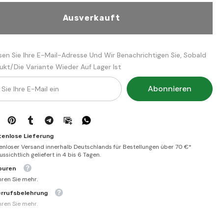
/
الإتقان
في
Ausverkauft
علوم
القرآن
sen Sie Ihre E-Mail-Adresse Und Wir Benachrichtigen Sie, Sobald
ukt/die Variante Wieder Auf Lager Ist
Abonnieren
tenlose Lieferung
enloser Versand innerhalb Deutschlands für Bestellungen über 70 €*
ssichtlich geliefert in 4 bis 6 Tagen.
ouren
hren Sie mehr.
errufsbelehrung
hren Sie mehr.