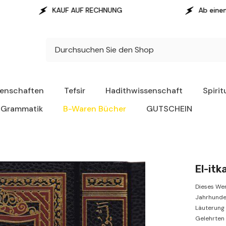
F AUF RECHNUNG
Ab einem Warenwert von 100 
senschaften
Tefsir
Hadithwissenschaft
Spirit
Grammatik
B-Waren Bücher
GUTSCHEIN
Dieses Wer
Jahrhunde
Läuterung 
Gelehrten 