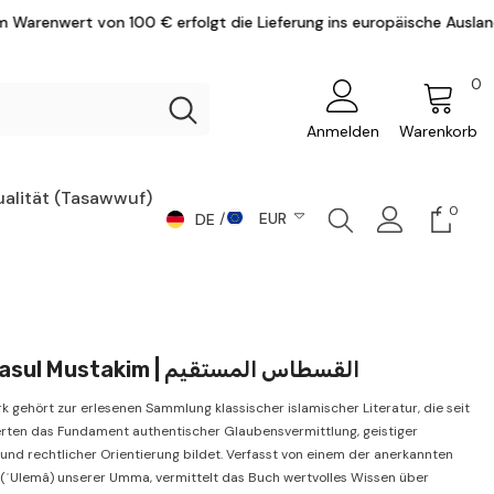
00 € erfolgt die Lieferung ins europäische Ausland versandkostenf
0
0
Ar
Anmelden
Warenkorb
ualität (Tasawwuf)
0
0
EUR
DE
Artike
DE
CHF
AR
CZK
DKK
EN
El Kıstasul Mustakim | القسطاس المستقيم
EUR
k gehört zur erlesenen Sammlung klassischer islamischer Literatur, die seit
GBP
rten das Fundament authentischer Glaubensvermittlung, geistiger
und rechtlicher Orientierung bildet. Verfasst von einem der anerkannten
HUF
(ʿUlemâ) unserer Umma, vermittelt das Buch wertvolles Wissen über