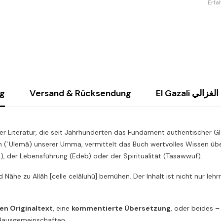
Erfa
ng
Versand & Rücksendung
El Gazali أبو
r Literatur, die seit Jahrhunderten das Fundament authentischer Gl
n (ʿUlemâ) unserer Umma, vermittelt das Buch wertvolles Wissen über
h), der Lebensführung (Edeb) oder der Spiritualität (Tasawwuf).
und Nähe zu Allâh [celle celâluhû] bemühen. Der Inhalt ist nicht nur le
en Originaltext
, eine
kommentierte Übersetzung
, oder beides –
r Hausgemeinschaften