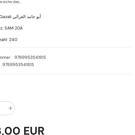
PLN
reiche des...
RON
Autor: El Gazali أبو حامد الغزالي
SEK
tz: SAM 20A
zahl: 240
ummer:
9789953541815
9789953541815
Menge
rn
erhöhen
für
El
8,00 EUR
l
Kıstasul
im
Mustakim