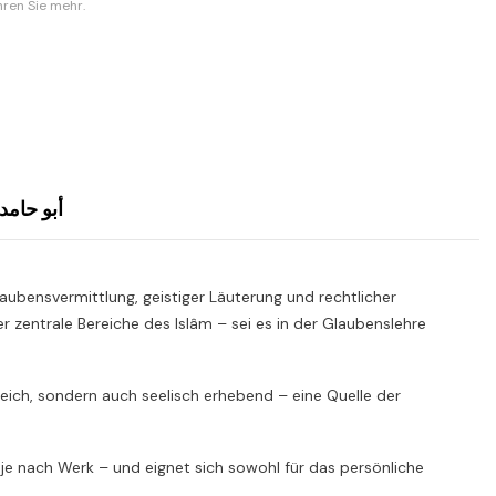
hren Sie mehr.
 حامد الغزالي
aubensvermittlung, geistiger Läuterung und rechtlicher
 zentrale Bereiche des Islâm – sei es in der Glaubenslehre
hrreich, sondern auch seelisch erhebend – eine Quelle der
 je nach Werk – und eignet sich sowohl für das persönliche