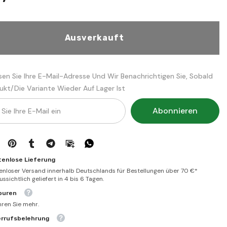
|
اس
القسطاس
م
المستقيم
Ausverkauft
sen Sie Ihre E-Mail-Adresse Und Wir Benachrichtigen Sie, Sobald
ukt/die Variante Wieder Auf Lager Ist
Abonnieren
tenlose Lieferung
enloser Versand innerhalb Deutschlands für Bestellungen über 70 €*
ssichtlich geliefert in 4 bis 6 Tagen.
ouren
hren Sie mehr.
errufsbelehrung