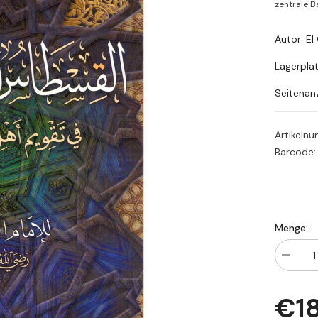
zentrale Be
Lagerpla
Seitenan
Artikeln
Barcode:
Menge:
Menge
verringe
für
El
€1
Kıstasu
Mustak