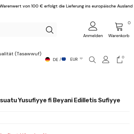
00 € erfolgt die Lieferung ins europäische Ausland versandkostenf
0
0
Ar
Anmelden
Warenkorb
ualität (Tasawwuf)
0
0
EUR
DE
Artike
DE
CHF
AR
CZK
DKK
EN
suatu Yusufiyye fi Beyani Edilletis Sufiyye
EUR
GBP
HUF