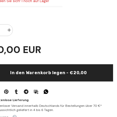
ilen Sie sich! 1 noch auf Lager
PLN
RON
SEK
Menge
rn
erhöhen
für
el
0,00 EUR
tu
Mevsuatu
ye
Yusufiyye
fi
Beyani
Edilletis
Sufiyye
In den Warenkorb legen - €20,00
tenlose Lieferung
enloser Versand innerhalb Deutschlands für Bestellungen über 70 €*
ssichtlich geliefert in 4 bis 6 Tagen.