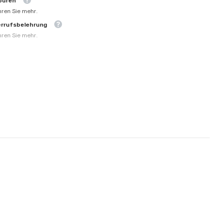
ouren
hren Sie mehr.
errufsbelehrung
hren Sie mehr.