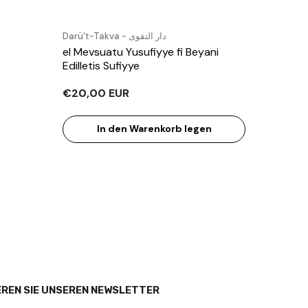
Verkäufer:
Darü't-Takva - دار التقوى
el Mevsuatu Yusufiyye fi Beyani
Edilletis Sufiyye
€20,00 EUR
In den Warenkorb legen
REN SIE UNSEREN NEWSLETTER