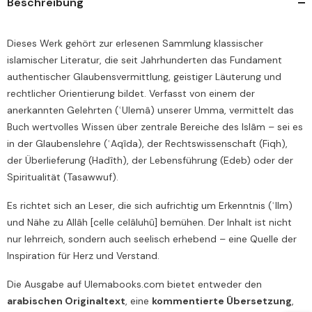
Beschreibung
Dieses Werk gehört zur erlesenen Sammlung klassischer
islamischer Literatur, die seit Jahrhunderten das Fundament
authentischer Glaubensvermittlung, geistiger Läuterung und
rechtlicher Orientierung bildet. Verfasst von einem der
anerkannten Gelehrten (ʿUlemâ) unserer Umma, vermittelt das
Buch wertvolles Wissen über zentrale Bereiche des Islâm – sei es
in der Glaubenslehre (ʿAqîda), der Rechtswissenschaft (Fiqh),
der Überlieferung (Hadîth), der Lebensführung (Edeb) oder der
Spiritualität (Tasawwuf).
Es richtet sich an Leser, die sich aufrichtig um Erkenntnis (ʿIlm)
und Nähe zu Allâh [celle celâluhû] bemühen. Der Inhalt ist nicht
nur lehrreich, sondern auch seelisch erhebend – eine Quelle der
Inspiration für Herz und Verstand.
Die Ausgabe auf Ulemabooks.com bietet entweder den
arabischen Originaltext
, eine
kommentierte Übersetzung
,