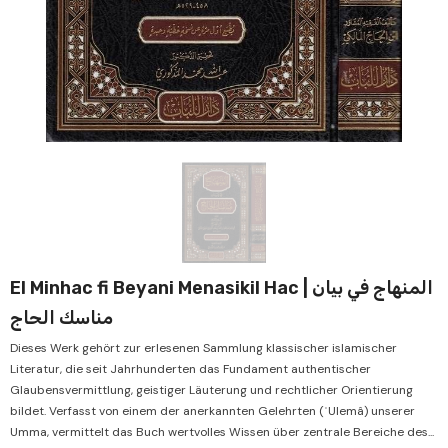
Verkauf
Ver
El Minhac fi Beyani Menasikil Hac | المنهاج في بيان
مناسك الحاج
Dieses Werk gehört zur erlesenen Sammlung klassischer islamischer
Literatur, die seit Jahrhunderten das Fundament authentischer
Glaubensvermittlung, geistiger Läuterung und rechtlicher Orientierung
bildet. Verfasst von einem der anerkannten Gelehrten (ʿUlemâ) unserer
Umma, vermittelt das Buch wertvolles Wissen über zentrale Bereiche des...