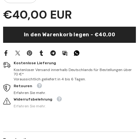
verringern
erhöhen
für
für
€40,00 EUR
El
El
Minhac
Minhac
fi
fi
Beyani
Beyani
Menasikil
Menasikil
In den Warenkorb legen - €40,00
Hac
Hac
|
|
المنهاج
المنهاج
في
في
بيان
بيان
مناسك
مناسك
Kostenlose Lieferung
الحاج
الحاج
Kostenloser Versand innerhalb Deutschlands für Bestellungen über
70 €*
Voraussichtlich geliefert in 4 bis 6 Tagen.
Retouren
Erfahren Sie mehr.
Widerrufsbelehrung
Erfahren Sie mehr.