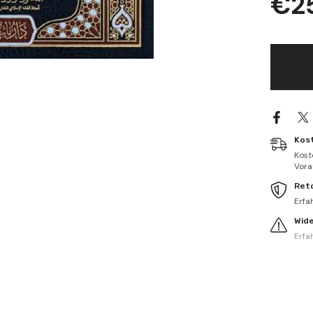
€2
Muhtare
min
Usulil
Mezahib
المتون
المختارة
من
أصول
المذاهب
-
الورقات
-
مختصر
Kos
المنتهى
Kost
-
Vorau
منار
الأنوار
Ret
-
المختصر
Erfa
في
أصول
Wid
Erfa