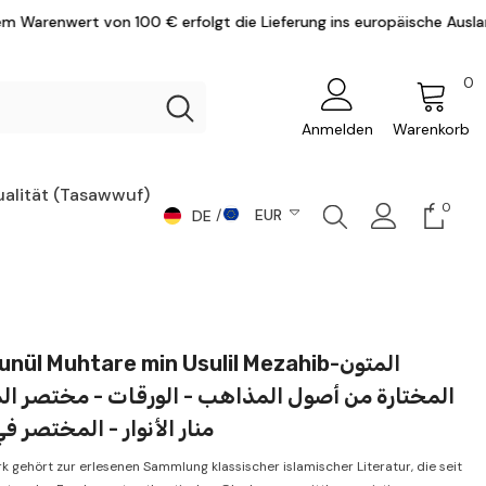
erfolgt die Lieferung ins europäische Ausland versandkostenfrei.
0
0
Ar
Anmelden
Warenkorb
ualität (Tasawwuf)
0
0
EUR
DE
Artike
DE
CHF
AR
CZK
DKK
EN
nül Muhtare min Usulil Mezahib-المتون
EUR
المختارة من أصول المذاهب - الورقات - مختصر ا -
GBP
منار الأنوار - المختصر 
HUF
k gehört zur erlesenen Sammlung klassischer islamischer Literatur, die seit