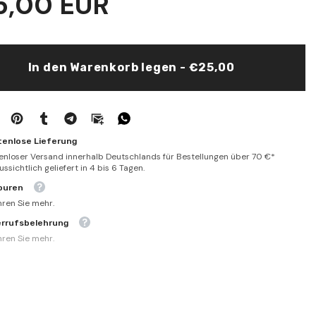
5,00 EUR
Muhtare
min
Usulil
-
Mezahib-
المتون
المختارة
In den Warenkorb legen - €25,00
من
أصول
المذاهب
-
الورقات
-
مختصر
tenlose Lieferung
المنتهى
enloser Versand innerhalb Deutschlands für Bestellungen über 70 €*
-
ssichtlich geliefert in 4 bis 6 Tagen.
منار
الأنوار
ouren
-
المختصر
hren Sie mehr.
في
أصول
errufsbelehrung
hren Sie mehr.