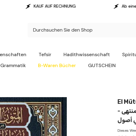
 AUF RECHNUNG
Ab einem Warenwert von 100 € 
senschaften
Tefsir
Hadithwissenschaft
Spirit
Grammatik
B-Waren Bücher
GUTSCHEIN
El Mütu
لمنتهى
في أصول
Dieses Wer