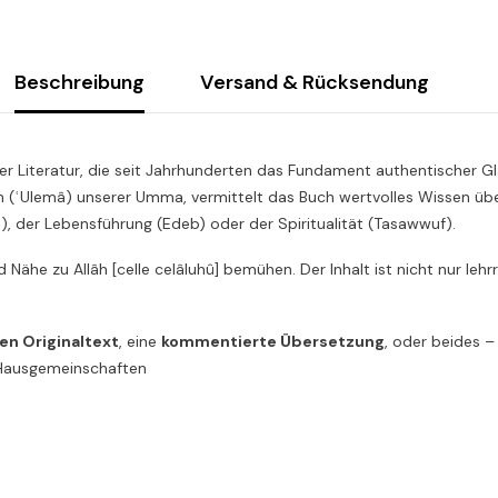
Beschreibung
Versand & Rücksendung
r Literatur, die seit Jahrhunderten das Fundament authentischer Gl
n (ʿUlemâ) unserer Umma, vermittelt das Buch wertvolles Wissen über
h), der Lebensführung (Edeb) oder der Spiritualität (Tasawwuf).
und Nähe zu Allâh [celle celâluhû] bemühen. Der Inhalt ist nicht nur le
en Originaltext
, eine
kommentierte Übersetzung
, oder beides –
r Hausgemeinschaften