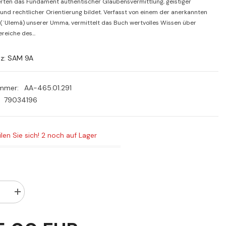
PLN
rten das Fundament authentischer Glaubensvermittlung, geistiger
und rechtlicher Orientierung bildet. Verfasst von einem der anerkannten
RON
(ʿUlemâ) unserer Umma, vermittelt das Buch wertvolles Wissen über
reiche des...
SEK
tz: SAM 9A
ummer:
AA-465.01.291
79034196
ilen Sie sich! 2 noch auf Lager
Menge
rn
erhöhen
für
El
Mütunül