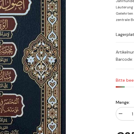
Jahrhunde
Läuterung 
Gelehrten 
zentrale Be
Lagerpla
Artikeln
Barcode:
Bitte bee
Menge:
Menge
verringe
für
El
Mütunül