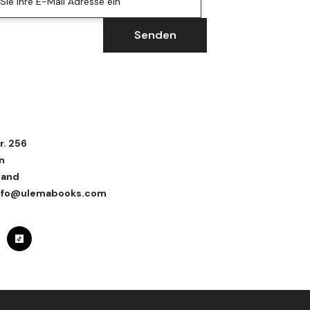
ie Ihre E-Mail Adresse ein
Senden
r. 256
n
land
 info@ulemabooks.com