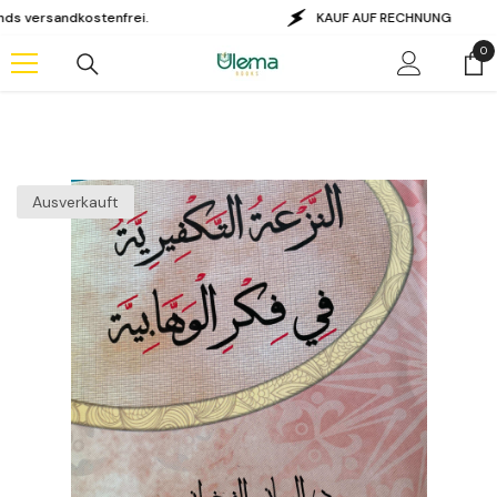
Zum Inhalt springen
sandkostenfrei.
KAUF AUF RECHNUNG
0
0
Art
Ausverkauft