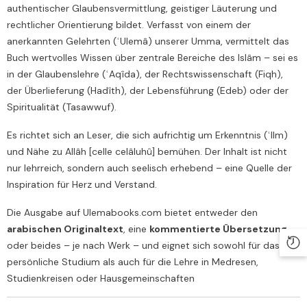
authentischer Glaubensvermittlung, geistiger Läuterung und
rechtlicher Orientierung bildet. Verfasst von einem der
anerkannten Gelehrten (ʿUlemâ) unserer Umma, vermittelt das
Buch wertvolles Wissen über zentrale Bereiche des Islâm – sei es
in der Glaubenslehre (ʿAqîda), der Rechtswissenschaft (Fiqh),
der Überlieferung (Hadîth), der Lebensführung (Edeb) oder der
Spiritualität (Tasawwuf).
Es richtet sich an Leser, die sich aufrichtig um Erkenntnis (ʿIlm)
und Nähe zu Allâh [celle celâluhû] bemühen. Der Inhalt ist nicht
nur lehrreich, sondern auch seelisch erhebend – eine Quelle der
Inspiration für Herz und Verstand.
Die Ausgabe auf Ulemabooks.com bietet entweder den
arabischen Originaltext
, eine
kommentierte Übersetzung
,
oder beides – je nach Werk – und eignet sich sowohl für das
persönliche Studium als auch für die Lehre in Medresen,
Studienkreisen oder Hausgemeinschaften