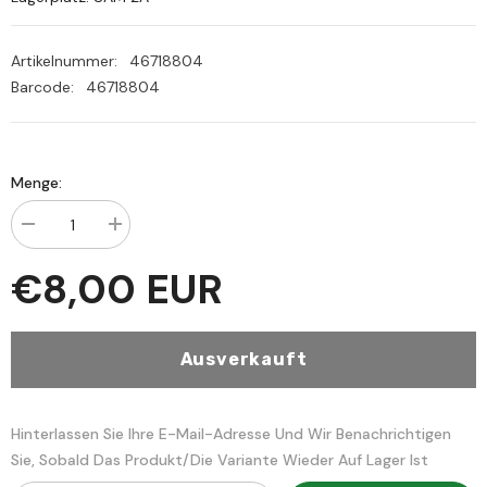
Artikelnummer:
46718804
Barcode:
46718804
Menge:
Menge
Menge
verringern
erhöhen
für
für
€8,00 EUR
en
en
Nezatu
Nezatu
Tekfiriyye
Tekfiriyye
fi
fi
Fikril
Fikril
Ausverkauft
Vahabiyye
Vahabiyye
Hinterlassen Sie Ihre E-Mail-Adresse Und Wir Benachrichtigen
Sie, Sobald Das Produkt/die Variante Wieder Auf Lager Ist