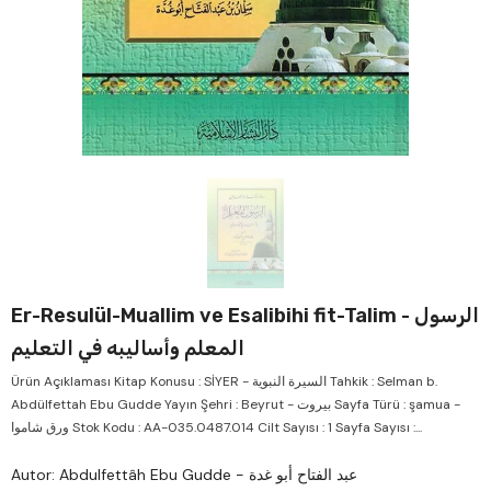
Verkauf
Ver
Er-Resulül-Muallim ve Esalibihi fit-Talim - الرسول
المعلم وأساليبه في التعليم
Ürün Açıklaması Kitap Konusu : SİYER - السيرة النبوية Tahkik : Selman b.
Abdülfettah Ebu Gudde Yayın Şehri : Beyrut - بيروت Sayfa Türü : şamua -
ورق شاموا Stok Kodu : AA-035.0487.014 Cilt Sayısı : 1 Sayfa Sayısı :...
Autor: Abdulfettâh Ebu Gudde - عبد الفتاح أبو غدة