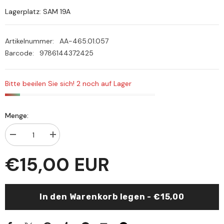
Lagerplatz: SAM 19A
Artikelnummer:
AA-465.01.057
Barcode:
9786144372425
Bitte beeilen Sie sich! 2 noch auf Lager
Menge:
Menge
Menge
verringern
erhöhen
für
für
€15,00 EUR
Er-
Er-
Resulül-
Resulül-
Muallim
Muallim
ve
ve
Esalibihi
Esalibihi
In den Warenkorb legen - €15,00
fit-
fit-
Talim
Talim
-
-
الرسول
الرسول