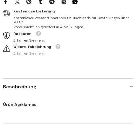
المعلم
المعلم
وأساليبه
وأساليبه
Kostenlose Lieferung
في
في
التعليم
التعليم
Kostenloser Versand innerhalb Deutschlands für Bestellungen über
70 €*
Voraussichtlich geliefert in 4 bis 6 Tagen.
Retouren
Erfahren Sie mehr.
Widerrufsbelehrung
Erfahren Sie mehr.
Beschreibung
Ürün Açıklaması