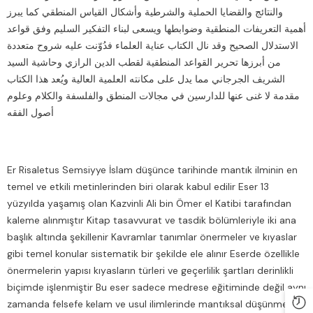
والنتائج والقضايا الحملية والشرطية وأشكال القياس المنطقي كما يبرز
أهمية التعريفات المنطقية وضوابطها ويسعى لبناء التفكير السليم وفق قواعد
الاستدلال الصحيح وقد نال الكتاب عناية العلماء فدُوّنت عليه شروح متعددة
من أبرزها تحرير القواعد المنطقية لقطب الدين الرازي وحاشية السيد
الشريف الجرجاني مما يدل على مكانته العلمية العالية ويُعد هذا الكتاب
مقدمة لا غنى عنها للدارسين في مجالات المنطق والفلسفة والكلام وعلوم
أصول الفقه
Er Risaletus Semsiyye İslam düşünce tarihinde mantık ilminin en
temel ve etkili metinlerinden biri olarak kabul edilir Eser 13
yüzyılda yaşamış olan Kazvinli Ali bin Ömer el Katibi tarafından
kaleme alınmıştır Kitap tasavvurat ve tasdik bölümleriyle iki ana
başlık altında şekillenir Kavramlar tanımlar önermeler ve kıyaslar
gibi temel konular sistematik bir şekilde ele alınır Eserde özellikle
önermelerin yapısı kıyasların türleri ve geçerlilik şartları derinlikli
biçimde işlenmiştir Bu eser sadece medrese eğitiminde değil aynı
zamanda felsefe kelam ve usul ilimlerinde mantıksal düşünmeyi