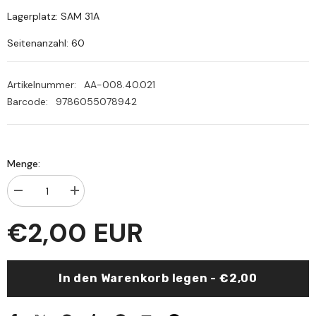
Lagerplatz: SAM 31A
Seitenanzahl: 60
Artikelnummer:
AA-008.40.021
Barcode:
9786055078942
Menge:
Menge
Menge
verringern
erhöhen
für
für
€2,00 EUR
Er
Er
Risaletuş
Risaletuş
Şemsiyye
Şemsiyye
(hafız
(hafız
boy)
boy)
In den Warenkorb legen - €2,00
|
|
الرسالة
الرسالة
الشمسية
الشمسية