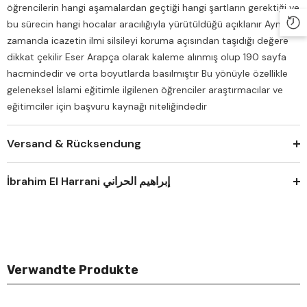
öğrencilerin hangi aşamalardan geçtiği hangi şartların gerektiği ve
bu sürecin hangi hocalar aracılığıyla yürütüldüğü açıklanır Aynı
zamanda icazetin ilmi silsileyi koruma açısından taşıdığı değere
dikkat çekilir Eser Arapça olarak kaleme alınmış olup 190 sayfa
hacmindedir ve orta boyutlarda basılmıştır Bu yönüyle özellikle
geleneksel İslami eğitimle ilgilenen öğrenciler araştırmacılar ve
eğitimciler için başvuru kaynağı niteliğindedir
Versand & Rücksendung
İbrahim El Harrani إبراهيم الحراني
Verwandte Produkte