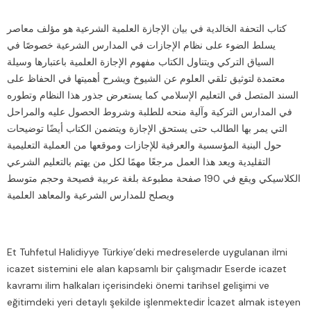
كتاب التحفة الخالدية في بيان الإجازة العلمية الشرعية هو مؤلف معاصر
يسلط الضوء على نظام الإجازات في المدارس الشرعية خصوصًا في
السياق التركي ويتناول الكتاب مفهوم الإجازة العلمية باعتبارها وسيلة
معتمدة لتوثيق تلقي العلوم عن الشيوخ ويشرح أهميتها في الحفاظ على
السند المتصل في التعليم الإسلامي كما يستعرض جذور هذا النظام وتطوره
في المدارس التركية وآلية منحه للطلبة وشروط الحصول عليه والمراحل
التي يمر بها الطالب حتى يستحق الإجازة ويتضمن الكتاب أيضًا توضيحات
حول البنية المؤسسية والعرفية للإجازات وموقعها من العملية التعليمية
التقليدية ويعد هذا العمل مرجعًا مهمًا لكل من يهتم بالتعليم الشرعي
الكلاسيكي ويقع في 190 صفحة مطبوعة بلغة عربية فصيحة وحجم متوسط
ويصلح للمدارس الشرعية والمعاهد العلمية
Et Tuhfetul Halidiyye Türkiye’deki medreselerde uygulanan ilmi
icazet sistemini ele alan kapsamlı bir çalışmadır Eserde icazet
kavramı ilim halkaları içerisindeki önemi tarihsel gelişimi ve
eğitimdeki yeri detaylı şekilde işlenmektedir İcazet almak isteyen