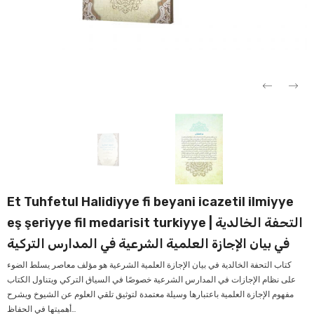
Verkauf
Ver
Et Tuhfetul Halidiyye fi beyani icazetil ilmiyye
eş şeriyye fil medarisit turkiyye | التحفة الخالدية
في بيان الإجازة العلمية الشرعية في المدارس التركية
كتاب التحفة الخالدية في بيان الإجازة العلمية الشرعية هو مؤلف معاصر يسلط الضوء
على نظام الإجازات في المدارس الشرعية خصوصًا في السياق التركي ويتناول الكتاب
مفهوم الإجازة العلمية باعتبارها وسيلة معتمدة لتوثيق تلقي العلوم عن الشيوخ ويشرح
أهميتها في الحفاظ...