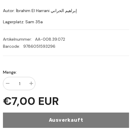
Autor: İbrahim El Harrani إبراهيم الحراني
Lagerplatz: Sam 35a
Artikelnummer:
AA-008.39.072
Barcode:
9786051593296
Menge:
Menge
Menge
verringern
erhöhen
für
für
€7,00 EUR
Et
Et
Tuhfetul
Tuhfetul
Halidiyye
Halidiyye
fi
fi
beyani
beyani
Ausverkauft
icazetil
icazetil
ilmiyye
ilmiyye
eş
eş