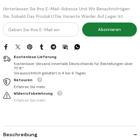
şeriyye
şeriyye
fil
fil
Hinterlassen Sie Ihre E-Mail-Adresse Und Wir Benachrichtigen
medarisit
medarisit
Sie, Sobald Das Produkt/die Variante Wieder Auf Lager Ist
turkiyye
turkiyye
|
|
التحفة
التحفة
Abonnieren
الخالدية
الخالدية
في
في
بيان
بيان
الإجازة
الإجازة
العلمية
العلمية
الشرعية
الشرعية
Kostenlose Lieferung
في
في
المدارس
المدارس
Kostenloser Versand innerhalb Deutschlands für Bestellungen über
التركية
التركية
70 €*
Voraussichtlich geliefert in 4 bis 6 Tagen.
Retouren
Erfahren Sie mehr.
Widerrufsbelehrung
Erfahren Sie mehr.
Beschreibung