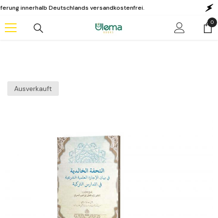
Zum Inhalt springen
innerhalb Deutschlands versandkostenfrei.
KAUF A
0
0
Art
Ausverkauft