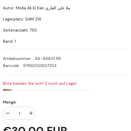
Autor: Molla Ali El Kari ملا علي القاري
Lagerplatz: SAM 21A
Seitenanzahl: 755
Band: 1
Artikelnummer:
AA-466.01.119
Barcode:
9786050607253
Bitte beeilen Sie sich! 2 noch auf Lager
Menge:
Menge
Menge
verringern
erhöhen
für
für
€30,00 EUR
Fethu
Fethu