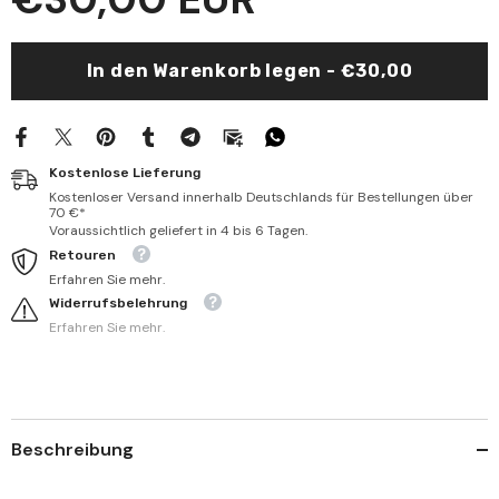
Ebvâbid-
Ebvâbid-
Dîn
Dîn
|
|
فتح
فتح
In den Warenkorb legen - €30,00
أبواب
أبواب
الدين
الدين
في
في
شرح
شرح
آداب
آداب
المريدين
المريدين
Kostenlose Lieferung
Kostenloser Versand innerhalb Deutschlands für Bestellungen über
70 €*
Voraussichtlich geliefert in 4 bis 6 Tagen.
Retouren
Erfahren Sie mehr.
Widerrufsbelehrung
Erfahren Sie mehr.
Beschreibung