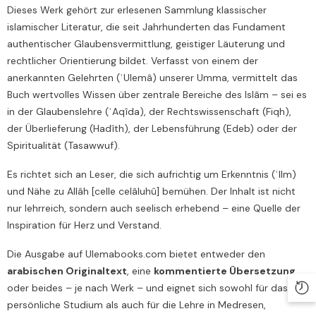
Dieses Werk gehört zur erlesenen Sammlung klassischer
islamischer Literatur, die seit Jahrhunderten das Fundament
authentischer Glaubensvermittlung, geistiger Läuterung und
rechtlicher Orientierung bildet. Verfasst von einem der
anerkannten Gelehrten (ʿUlemâ) unserer Umma, vermittelt das
Buch wertvolles Wissen über zentrale Bereiche des Islâm – sei es
in der Glaubenslehre (ʿAqîda), der Rechtswissenschaft (Fiqh),
der Überlieferung (Hadîth), der Lebensführung (Edeb) oder der
Spiritualität (Tasawwuf).
Es richtet sich an Leser, die sich aufrichtig um Erkenntnis (ʿIlm)
und Nähe zu Allâh [celle celâluhû] bemühen. Der Inhalt ist nicht
nur lehrreich, sondern auch seelisch erhebend – eine Quelle der
Inspiration für Herz und Verstand.
Die Ausgabe auf Ulemabooks.com bietet entweder den
arabischen Originaltext
, eine
kommentierte Übersetzung
,
oder beides – je nach Werk – und eignet sich sowohl für das
persönliche Studium als auch für die Lehre in Medresen,