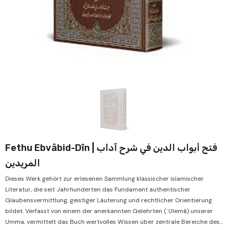
Verkauf
Ve
Fethu Ebvâbid-Dîn | فتح أبواب الدين في شرح آداب
المريدين
Dieses Werk gehört zur erlesenen Sammlung klassischer islamischer
Literatur, die seit Jahrhunderten das Fundament authentischer
Glaubensvermittlung, geistiger Läuterung und rechtlicher Orientierung
bildet. Verfasst von einem der anerkannten Gelehrten (ʿUlemâ) unserer
Umma, vermittelt das Buch wertvolles Wissen über zentrale Bereiche des...