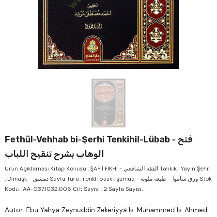
Verkauf
Ver
Fethül-Vehhab bi-Şerhi Tenkihil-Lübab - فتح
الوهاب بشرح تنقيح اللباب
Ürün Açıklaması Kitap Konusu : ŞAFİİ FIKHI - الفقه الشافعي Tahkik : Yayın Şehri
: Dımaşk - دمشق Sayfa Türü : renkli baskı, şamua - ورق شاموا - طبعة ملونة Stok
Kodu : AA-037.1032.006 Cilt Sayısı : 2 Sayfa Sayısı...
Autor: Ebu Yahya Zeynüddin Zekeriyyâ b. Muhammed b. Ahmed