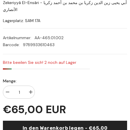
Zekeriyyâ El-Ensâri - أبي يحيى زين الدين زكريا بن محمد بن أحمد زكريا
الأنصاري
Lagerplatz: SAM 17A
Artikelnummer:
AA-465.01.002
Barcode:
9789933610463
Bitte beeilen Sie sich! 2 noch auf Lager
Menge:
Menge
Menge
verringern
erhöhen
für
für
€65,00 EUR
Fethül-
Fethül-
Vehhab
Vehhab
bi-
bi-
Şerhi
Şerhi
Tenkihil-
Tenkihil-
In den Warenkorb legen - €65,00
Lübab
Lübab