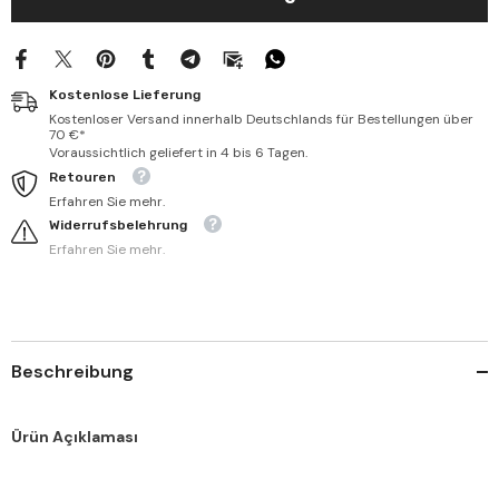
-
-
فتح
فتح
الوهاب
الوهاب
بشرح
بشرح
تنقيح
تنقيح
Kostenlose Lieferung
اللباب
اللباب
Kostenloser Versand innerhalb Deutschlands für Bestellungen über
70 €*
Voraussichtlich geliefert in 4 bis 6 Tagen.
Retouren
Erfahren Sie mehr.
Widerrufsbelehrung
Erfahren Sie mehr.
Beschreibung
Ürün Açıklaması