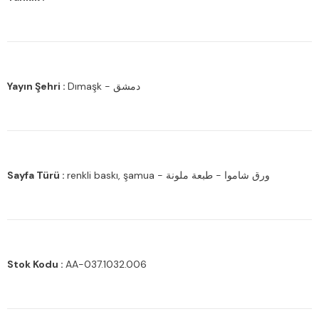
Yayın Şehri :
Dımaşk - دمشق
Sayfa Türü :
renkli baskı, şamua - ورق شاموا - طبعة ملونة
Stok Kodu :
AA-037.1032.006