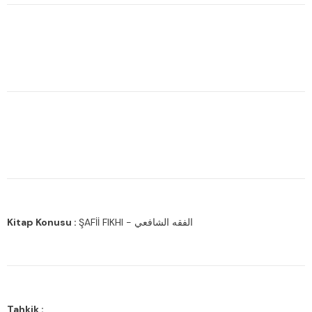
Kitap Konusu :
ŞAFİİ FIKHI - الفقه الشافعي
Tahkik :