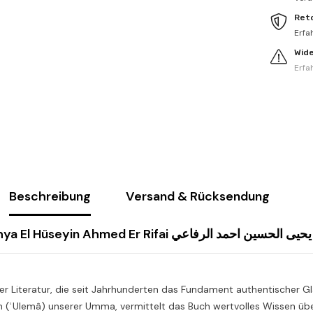
Ret
Erfa
Wid
Erfa
Beschreibung
Versand & Rücksendung
Ebül Abbas Ahmed b. Ali b. Yahya El Hüseyin Ahmed Er R
r Literatur, die seit Jahrhunderten das Fundament authentischer Gl
n (ʿUlemâ) unserer Umma, vermittelt das Buch wertvolles Wissen über