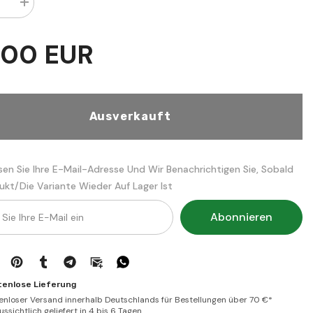
Menge
rn
erhöhen
für
Haletu
,00 EUR
Ehlil
Hakika
i
maallahi
Teala
|
حالة
أهل
Ausverkauft
الحقيقة
مع
الله
تعالى
sen Sie Ihre E-Mail-Adresse Und Wir Benachrichtigen Sie, Sobald
ukt/die Variante Wieder Auf Lager Ist
Abonnieren
tenlose Lieferung
enloser Versand innerhalb Deutschlands für Bestellungen über 70 €*
ssichtlich geliefert in 4 bis 6 Tagen.