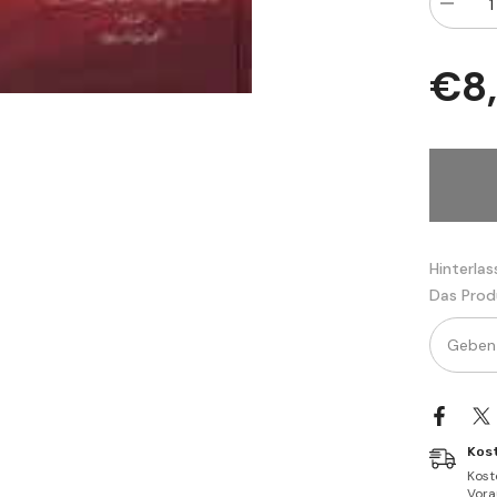
Menge
verringe
für
Haletu
€8
Ehlil
Hakika
maallah
Teala
|
حالة
أهل
الحقيقة
مع
الله
تعالى
Hinterlas
Das Prod
Kos
Kost
Vorau