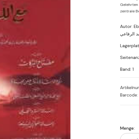
Gelehrten 
zentrale Be
Autor: Eb
د الرفاعي
Lagerpla
Seitenanz
Band: 1
Artikeln
Barcode:
Menge: