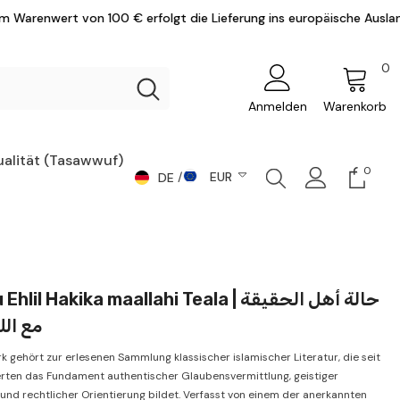
 € erfolgt die Lieferung ins europäische Ausland versandkostenfrei
0
0
Ar
Anmelden
Warenkorb
ualität (Tasawwuf)
0
0
EUR
DE
Artike
DE
CHF
AR
CZK
DKK
EN
lil Hakika maallahi Teala | حالة أهل الحقيقة
EUR
مع الل
GBP
k gehört zur erlesenen Sammlung klassischer islamischer Literatur, die seit
HUF
rten das Fundament authentischer Glaubensvermittlung, geistiger
und rechtlicher Orientierung bildet. Verfasst von einem der anerkannten