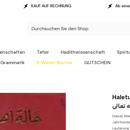
UF AUF RECHNUNG
Ab einem Warenwert von 100
senschaften
Tefsir
Hadithwissenschaft
Spirit
Grammatik
B-Waren Bücher
GUTSCHEIN
Haletu Eh
ه تعالى
Dieses Wer
Jahrhunde
Läuterung 