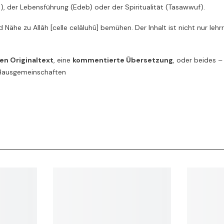
h), der Lebensführung (Edeb) oder der Spiritualität (Tasawwuf).
und Nähe zu Allâh [celle celâluhû] bemühen. Der Inhalt ist nicht nur le
en Originaltext
, eine
kommentierte Übersetzung
, oder beides –
r Hausgemeinschaften