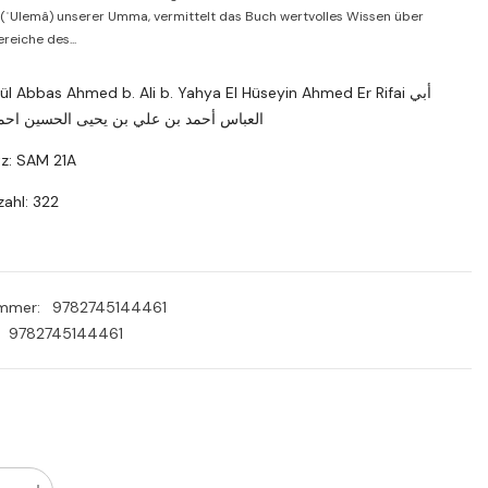
PLN
(ʿUlemâ) unserer Umma, vermittelt das Buch wertvolles Wissen über
reiche des...
RON
SEK
ül Abbas Ahmed b. Ali b. Yahya El Hüseyin Ahmed Er Rifai أبي
العباس أحمد بن علي بن يحيى الحسين احم
tz: SAM 21A
ahl: 322
ummer:
9782745144461
9782745144461