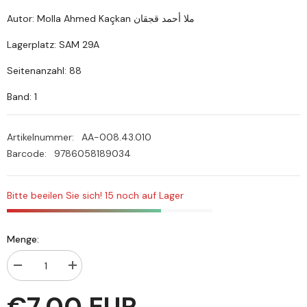
Autor: Molla Ahmed Kaçkan ملا أحمد قجقان
Lagerplatz: SAM 29A
Seitenanzahl: 88
Band: 1
Artikelnummer:
AA-008.43.010
Barcode:
9786058189034
Bitte beeilen Sie sich! 15 noch auf Lager
Menge:
Menge
Menge
verringern
erhöhen
für
für
€7,00 EUR
Hediyyetül
Hediyyetül