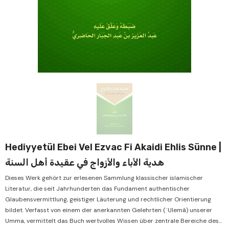
Verkauf
Ve
Hediyyetül Ebei Vel Ezvac Fi Akaidi Ehlis Sünne |
هدية الأباء والأزواج في عقيدة أهل السنة
Dieses Werk gehört zur erlesenen Sammlung klassischer islamischer
Literatur, die seit Jahrhunderten das Fundament authentischer
Glaubensvermittlung, geistiger Läuterung und rechtlicher Orientierung
bildet. Verfasst von einem der anerkannten Gelehrten (ʿUlemâ) unserer
Umma, vermittelt das Buch wertvolles Wissen über zentrale Bereiche des...