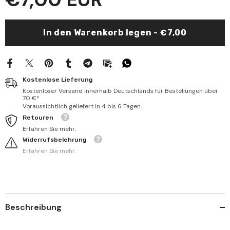
Ebei
Ebei
Vel
Vel
Ezvac
Ezvac
Fi
Fi
In den Warenkorb legen - €7,00
Akaidi
Akaidi
Ehlis
Ehlis
Sünne
Sünne
|
|
هدية
هدية
الأباء
الأباء
Kostenlose Lieferung
والأزواج
والأزواج
في
في
Kostenloser Versand innerhalb Deutschlands für Bestellungen über
عقيدة
عقيدة
70 €*
أهل
أهل
Voraussichtlich geliefert in 4 bis 6 Tagen.
السنة
السنة
Retouren
Erfahren Sie mehr.
Widerrufsbelehrung
Erfahren Sie mehr.
Beschreibung