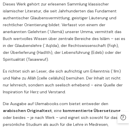
Dieses Werk gehört zur erlesenen Sammlung klassischer
islamischer Literatur, die seit Jahrhunderten das Fundament
authentischer Glaubensvermittlung, geistiger Läuterung und
rechtlicher Orientierung bildet. Verfasst von einem der
anerkannten Gelehrten (ʿUlemâ) unserer Umma, vermittelt das
Buch wertvolles Wissen über zentrale Bereiche des Islâm – sei es
in der Glaubenslehre (ʿAqîda), der Rechtswissenschaft (Fiqh),
der Überlieferung (Hadîth), der Lebensführung (Edeb) oder der
Spiritualität (Tasawwuf).
Es richtet sich an Leser, die sich aufrichtig um Erkenntnis (ʿIlm)
und Nähe zu Allâh [celle celâluhû] bemühen. Der Inhalt ist nicht
nur lehrreich, sondern auch seelisch erhebend – eine Quelle der
Inspiration für Herz und Verstand.
Die Ausgabe auf Ulemabooks.com bietet entweder den
arabischen Originaltext
, eine
kommentierte Übersetzung
,
oder beides – je nach Werk – und eignet sich sowohl für das
persönliche Studium als auch für die Lehre in Medresen,