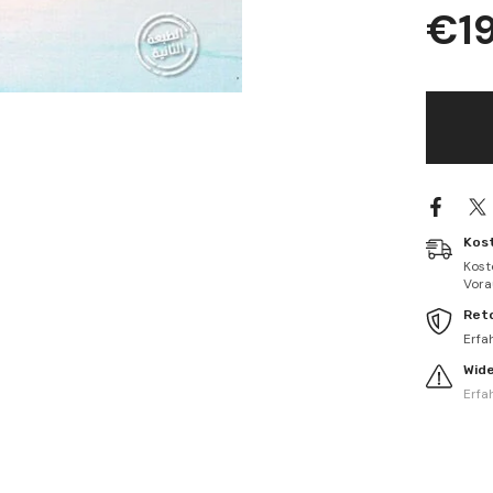
İsmidül-
€1
Ayn
bi-
Beyani
Nübüvve
Hıdr
ve
İsmi
Zilkarn
-
إثمد
العين
ببيان
نبوة
الخضر
Kos
وأسم
Kost
ذو
Vorau
القرنين
Ret
Erfa
Wid
Erfa