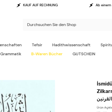
 RECHNUNG
Ab einem Warenwert von 100 € erf
senschaften
Tefsir
Hadithwissenschaft
Spirit
Grammatik
B-Waren Bücher
GUTSCHEIN
İsmidü
Zilkarneyn - خضر وأسم ذو
لقرنين
Ürün Açıklaması Ki