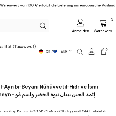
olgt die Lieferung ins europäische Ausland versandkostenfrei.
0
0
Ar
Anmelden
Warenkorb
ualität (Tasawwuf)
0
0
EUR
DE
Artike
DE
CHF
AR
CZK
DKK
EN
l-Ayn bi-Beyani Nübüvvetil-Hıdr ve İsmi
EUR
إثمد العين ببيان نبوة ال
GBP
ا
HUF
tap Konusu : AKAİT VE KELAM - العقيدة وعلم الكلام Tahkik : Abdullah