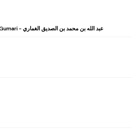
Ebü'l-Fadl Abdullah b. Muhammed b. Es-Sıddik El-Gumari - عبد الله بن محمد بن الصديق الغماري