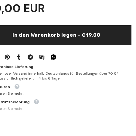
İsmidül-
9,00 EUR
Ayn
bi-
Beyani
til-
Nübüvvetil-
Hıdr
ve
İsmi
In den Warenkorb legen - €19,00
eyn
Zilkarneyn
-
إثمد
العين
ببيان
نبوة
الخضر
tenlose Lieferung
وأسم
enloser Versand innerhalb Deutschlands für Bestellungen über 70 €*
ذو
ssichtlich geliefert in 4 bis 6 Tagen.
القرنين
ouren
hren Sie mehr.
errufsbelehrung
hren Sie mehr.