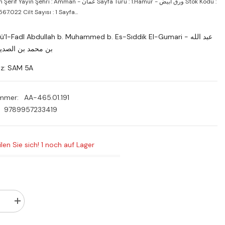
PLN
 Şehri : Amman - عمان Sayfa Türü : 1.Hamur - ورق أبيض Stok Kodu :
.022 Cilt Sayısı : 1 Sayfa...
RON
ü'l-Fadl Abdullah b. Muhammed b. Es-Sıddik El-Gumari - عبد الله
SEK
بن محمد بن الصدي
tz: SAM 5A
ummer:
AA-465.01.191
9789957233419
ilen Sie sich! 1 noch auf Lager
Menge
rn
erhöhen
für