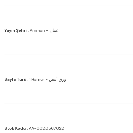
Yayın Şehri :
Amman - عمان
Sayfa Türü :
1.Hamur - ورق أبيض
Stok Kodu :
AA-002.0567.022