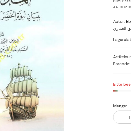
Hilmi Hasan Şerif Yayın
AA-002.0567
Autor: Eb
ق الغماري
Lagerpla
Artikeln
Barcode:
Bitte bee
Menge:
Menge
verringe
für