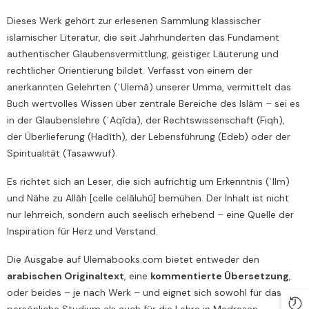
Dieses Werk gehört zur erlesenen Sammlung klassischer
islamischer Literatur, die seit Jahrhunderten das Fundament
authentischer Glaubensvermittlung, geistiger Läuterung und
rechtlicher Orientierung bildet. Verfasst von einem der
anerkannten Gelehrten (ʿUlemâ) unserer Umma, vermittelt das
Buch wertvolles Wissen über zentrale Bereiche des Islâm – sei es
in der Glaubenslehre (ʿAqîda), der Rechtswissenschaft (Fiqh),
der Überlieferung (Hadîth), der Lebensführung (Edeb) oder der
Spiritualität (Tasawwuf).
Es richtet sich an Leser, die sich aufrichtig um Erkenntnis (ʿIlm)
und Nähe zu Allâh [celle celâluhû] bemühen. Der Inhalt ist nicht
nur lehrreich, sondern auch seelisch erhebend – eine Quelle der
Inspiration für Herz und Verstand.
Die Ausgabe auf Ulemabooks.com bietet entweder den
arabischen Originaltext
, eine
kommentierte Übersetzung
,
oder beides – je nach Werk – und eignet sich sowohl für das