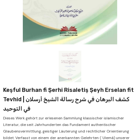
Verkauf
Ve
Keşful Burhan fi Şerhi Risaletiş Şeyh Erselan fit
Tevhid | كشف البرهان في شرح رسالة الشيخ أرسلان
في التوحيد
Dieses Werk gehört zur erlesenen Sammlung klassischer islamischer
Literatur, die seit Jahrhunderten das Fundament authentischer
Glaubensvermittlung, geistiger Läuterung und rechtlicher Orientierung
bildet. Verfasst von einem der anerkannten Gelehrten (ʿUlemâ) unserer