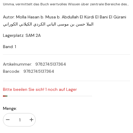
Umma, vermittelt das Buch wertvolles Wissen über zentrale Bereiche des...
Autor: Molla Hasan b. Musa b. Abdullah El Kürdi El Bani El Gürani
الملا حسن بن موسى الباني الكردي الكيلاني الكوراني
Lagerplatz: SAM 2A
Band: 1
Artikelnummer:
9782745137364
Barcode:
9782745137364
Bitte beeilen Sie sich! 1 noch auf Lager
Menge:
Menge
Menge
verringern
erhöhen
für
für