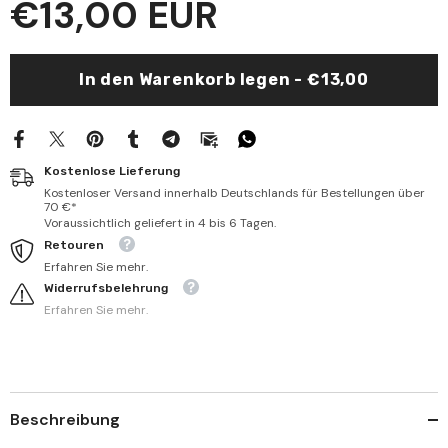
€13,00 EUR
Keşful
Keşful
Burhan
Burhan
fi
fi
Şerhi
Şerhi
Risaletiş
Risaletiş
In den Warenkorb legen - €13,00
Şeyh
Şeyh
Erselan
Erselan
fit
fit
Tevhid
Tevhid
|
|
كشف
كشف
Kostenlose Lieferung
البرهان
البرهان
في
في
Kostenloser Versand innerhalb Deutschlands für Bestellungen über
شرح
شرح
70 €*
رسالة
رسالة
Voraussichtlich geliefert in 4 bis 6 Tagen.
الشيخ
الشيخ
Retouren
أرسلان
أرسلان
في
في
Erfahren Sie mehr.
التوحيد
التوحيد
Widerrufsbelehrung
Erfahren Sie mehr.
Beschreibung