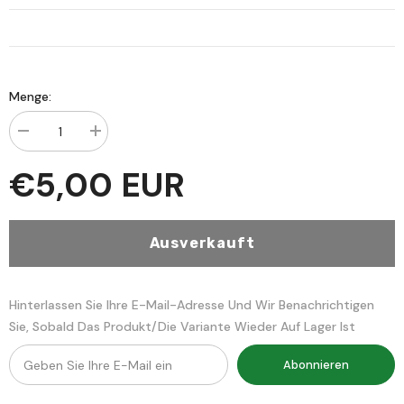
Menge:
Menge
Menge
verringern
erhöhen
für
für
€5,00 EUR
Lemhat
Lemhat
min
min
Terbiyyeil
Terbiyyeil
Fikhiyye-‏
Fikhiyye-‏
لمحات
لمحات
Ausverkauft
من
من
التربية
التربية
الفقهية
الفقهية
في
في
خير
خير
Hinterlassen Sie Ihre E-Mail-Adresse Und Wir Benachrichtigen
القرون
القرون
Sie, Sobald Das Produkt/die Variante Wieder Auf Lager Ist
زمن
زمن
الرسالة
الرسالة
وعسر
وعسر
Abonnieren
السحابة
السحابة
والتابعين
والتابعين