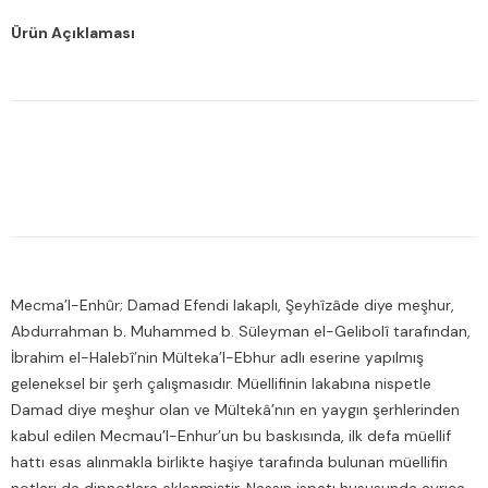
Ürün Açıklaması
Mecma’l-Enhûr; Damad Efendi lakaplı, Şeyhîzâde diye meşhur,
Abdurrahman b. Muhammed b. Süleyman el-Gelibolî tarafından,
İbrahim el-Halebî’nin Mülteka’l-Ebhur adlı eserine yapılmış
geleneksel bir şerh çalışmasıdır. Müellifinin lakabına nispetle
Damad diye meşhur olan ve Mültekâ’nın en yaygın şerhlerinden
kabul edilen Mecmau’l-Enhur’un bu baskısında, ilk defa müellif
hattı esas alınmakla birlikte haşiye tarafında bulunan müellifin