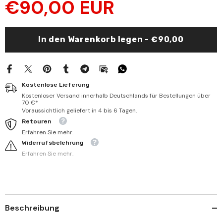
€90,00 EUR
Şerhi
Şerhi
Mültekal-
Mültekal-
Ebhur
Ebhur
-
-
مجمع
مجمع
In den Warenkorb legen - €90,00
الأنهر
الأنهر
في
في
شرح
شرح
ملتقى
ملتقى
الأبحر
الأبحر
Kostenlose Lieferung
Kostenloser Versand innerhalb Deutschlands für Bestellungen über
70 €*
Voraussichtlich geliefert in 4 bis 6 Tagen.
Retouren
Erfahren Sie mehr.
Widerrufsbelehrung
Erfahren Sie mehr.
Beschreibung