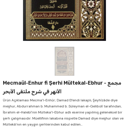
Verkauf
Verk
Mecmaül-Enhur fi Şerhi Mültekal-Ebhur - مجمع
الأنهر في شرح ملتقى الأبحر
Ürün Açıklaması Mecma’l-Enhûr; Damad Efendi lakaplı, Şeyhîzâde diye
meşhur, Abdurrahman b. Muhammed b. Süleyman el-Gelibolî tarafından,
İbrahim el-Halebî’nin Mülteka’l-Ebhur adlı eserine yapılmış geleneksel bir
şerh çalışmasıdır. Müellifinin lakabına nispetle Damad diye meşhur olan ve
Mültekâ’nın en yaygın şerhlerinden kabul edilen...