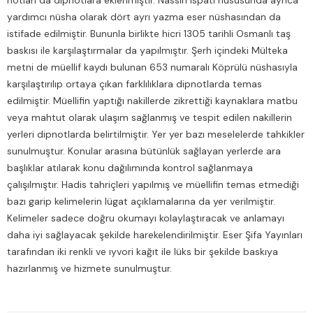
notları da dipnotlara eklenmiştir. Nassın ispatı hususunda ayrıca
yardımcı nüsha olarak dört ayrı yazma eser nüshasından da
istifade edilmiştir. Bununla birlikte hicri 1305 tarihli Osmanlı taş
baskısı ile karşılaştırmalar da yapılmıştır. Şerh içindeki Mülteka
metni de müellif kaydı bulunan 653 numaralı Köprülü nüshasıyla
karşılaştırılıp ortaya çıkan farklılıklara dipnotlarda temas
edilmiştir. Müellifin yaptığı nakillerde zikrettiği kaynaklara matbu
veya mahtut olarak ulaşım sağlanmış ve tespit edilen nakillerin
yerleri dipnotlarda belirtilmiştir. Yer yer bazı meselelerde tahkikler
sunulmuştur. Konular arasına bütünlük sağlayan yerlerde ara
başlıklar atılarak konu dağılımında kontrol sağlanmaya
çalışılmıştır. Hadis tahriçleri yapılmış ve müellifin temas etmediği
bazı garip kelimelerin lügat açıklamalarına da yer verilmiştir.
Kelimeler sadece doğru okumayı kolaylaştıracak ve anlamayı
daha iyi sağlayacak şekilde harekelendirilmiştir. Eser Şifa Yayınları
tarafından iki renkli ve ıyvori kağıt ile lüks bir şekilde baskıya
hazırlanmış ve hizmete sunulmuştur.