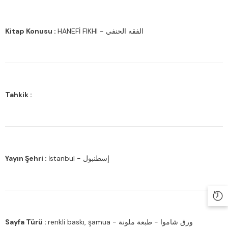
Kitap Konusu :
HANEFİ FIKHI - الفقه الحنفي
Tahkik :
Yayın Şehri :
İstanbul - إسطنبول
Sayfa Türü :
renkli baskı, şamua - ورق شاموا - طبعة ملونة