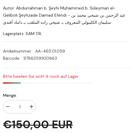
Autor: Abdurrahman b. Şeyhi Muhammed b. Süleyman el-
Geliboli Şeyhzade Damad Efendi - عبد الرحمن بن شيخي محمد بن
سليمان الكليبولي المعروف بـ شيخي زاده الملقب بـ داماد أفندي
Lagerplatz: SAM 17A
Artikelnummer:
AA-465.01.059
Barcode:
9786259920863
Bitte beeilen Sie sich! 4 noch auf Lager
Menge:
Menge
Menge
verringern
erhöhen
für
für
€150,00 EUR
Mecmaül-
Mecmaül-
Enhur
Enhur
fi
fi