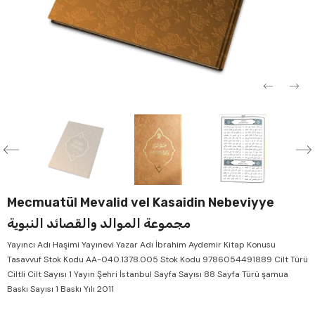
Verkauf
Ver
Mecmuatül Mevalid vel Kasaidin Nebeviyye
مجموعة الموالد والقصائد النبوية
Yayıncı Adı Haşimi Yayınevi Yazar Adı İbrahim Aydemir Kitap Konusu
Tasavvuf Stok Kodu AA-040.1378.005 Stok Kodu 9786054491889 Cilt Türü
Ciltli Cilt Sayısı 1 Yayın Şehri İstanbul Sayfa Sayısı 88 Sayfa Türü şamua
Baskı Sayısı 1 Baskı Yılı 2011