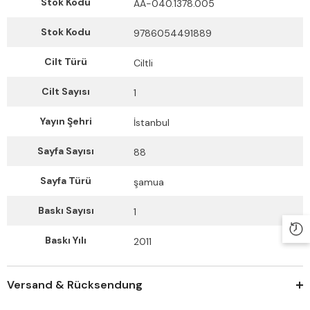
Stok Kodu
AA-040.1378.005
Stok Kodu
9786054491889
Cilt Türü
Ciltli
Cilt Sayısı
1
Yayın Şehri
İstanbul
Sayfa Sayısı
88
Sayfa Türü
şamua
Baskı Sayısı
1
Baskı Yılı
2011
Versand & Rücksendung