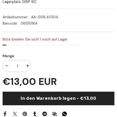
Lagerplatz: DISP 6C
Artikelnummer:
AA-008.41.004
Barcode:
06510164
Bitte beeilen Sie sich! 1 noch auf Lager
Menge:
Menge
Menge
verringern
erhöhen
für
für
€13,00 EUR
Mecmuatül
Mecmuatül
Mevalid
Mevalid
vel
vel
Kasaidin
Kasaidin
Nebeviyye
Nebeviyye
In den Warenkorb legen - €13,00
مجموعة
مجموعة
الموالد
الموالد
والقصائد
والقصائد
النبوية
النبوية