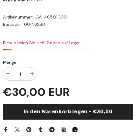
Artikelnummer:
AA-465.01.300
Barcode:
00146260
Bitte beeilen Sie sich! 2 noch auf Lager
Menge:
Menge
Menge
verringern
erhöhen
für
für
€30,00 EUR
Menhecü&#39;l-
Menhecü&#39;l-
Bahs
Bahs
ve&#39;l-
ve&#39;l-
Fetava
Fetava
fi&#39;l-
fi&#39;l-
In den Warenkorb legen - €30,00
Fıkhi&#39;l-
Fıkhi&#39;l-
İslami
İslami