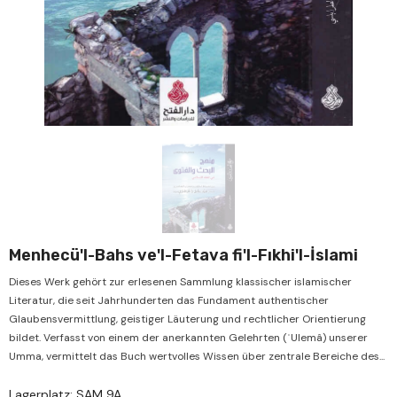
Verkauf
V
Menhecü'l-Bahs ve'l-Fetava fi'l-Fıkhi'l-İslami
Dieses Werk gehört zur erlesenen Sammlung klassischer islamischer
Literatur, die seit Jahrhunderten das Fundament authentischer
Glaubensvermittlung, geistiger Läuterung und rechtlicher Orientierung
bildet. Verfasst von einem der anerkannten Gelehrten (ʿUlemâ) unserer
Umma, vermittelt das Buch wertvolles Wissen über zentrale Bereiche des...
Lagerplatz: SAM 9A