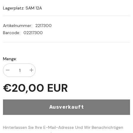
Lagerplatz: SAM 12A
Artikelnummer:
2217300
Barcode:
02217300
Menge:
Menge
Menge
verringern
erhöhen
für
für
€20,00 EUR
Menhecün
Menhecün
nakd
nakd
fi
fi
ulumil
ulumil
hadis
hadis
Ausverkauft
-
-
منهج
منهج
النقد
النقد
في
في
علوم
علوم
Hinterlassen Sie Ihre E-Mail-Adresse Und Wir Benachrichtigen
الحديث
الحديث