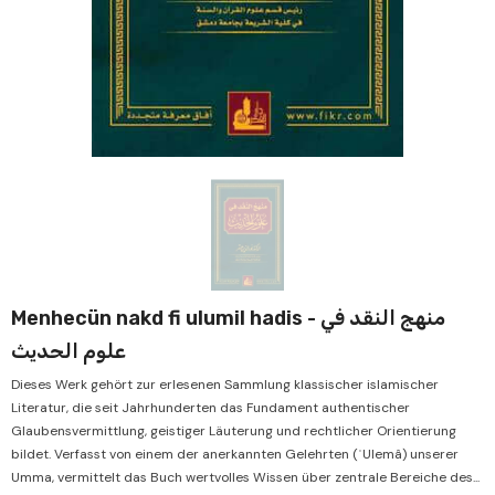
Verkauf
Ve
Menhecün nakd fi ulumil hadis - منهج النقد في
علوم الحديث
Dieses Werk gehört zur erlesenen Sammlung klassischer islamischer
Literatur, die seit Jahrhunderten das Fundament authentischer
Glaubensvermittlung, geistiger Läuterung und rechtlicher Orientierung
bildet. Verfasst von einem der anerkannten Gelehrten (ʿUlemâ) unserer
Umma, vermittelt das Buch wertvolles Wissen über zentrale Bereiche des...