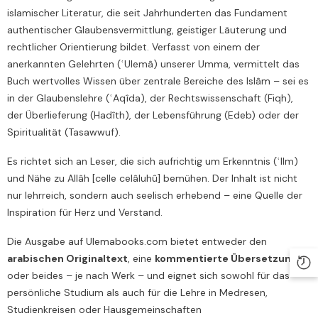
islamischer Literatur, die seit Jahrhunderten das Fundament
authentischer Glaubensvermittlung, geistiger Läuterung und
rechtlicher Orientierung bildet. Verfasst von einem der
anerkannten Gelehrten (ʿUlemâ) unserer Umma, vermittelt das
Buch wertvolles Wissen über zentrale Bereiche des Islâm – sei es
in der Glaubenslehre (ʿAqîda), der Rechtswissenschaft (Fiqh),
der Überlieferung (Hadîth), der Lebensführung (Edeb) oder der
Spiritualität (Tasawwuf).
Es richtet sich an Leser, die sich aufrichtig um Erkenntnis (ʿIlm)
und Nähe zu Allâh [celle celâluhû] bemühen. Der Inhalt ist nicht
nur lehrreich, sondern auch seelisch erhebend – eine Quelle der
Inspiration für Herz und Verstand.
Die Ausgabe auf Ulemabooks.com bietet entweder den
arabischen Originaltext
, eine
kommentierte Übersetzung
,
oder beides – je nach Werk – und eignet sich sowohl für das
persönliche Studium als auch für die Lehre in Medresen,
Studienkreisen oder Hausgemeinschaften