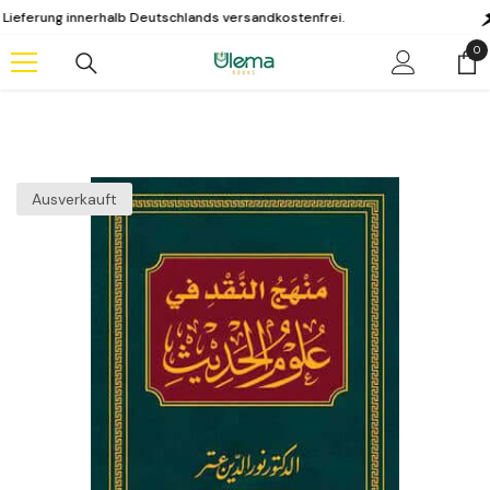
Zum Inhalt springen
rung innerhalb Deutschlands versandkostenfrei.
KA
0
0
Art
Ausverkauft