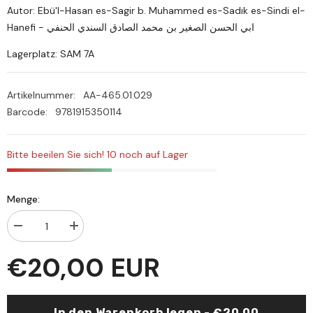
Autor: Ebü'l-Hasan es-Sagir b. Muhammed es-Sadık es-Sindi el-
Hanefi - ابي الحسن الصغير بن محمد الصادق السندي الحنفي
Lagerplatz: SAM 7A
Artikelnummer:
AA-465.01.029
Barcode:
9781915350114
Bitte beeilen Sie sich! 10 noch auf Lager
Menge:
Menge
Menge
verringern
erhöhen
für
für
€20,00 EUR
Menhelül-
Menhelül-
hüdat
hüdat
ala
ala
Muaddilis-
Muaddilis-
Salat
Salat
In den Warenkorb legen - €20,00