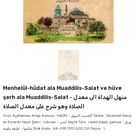
Verkauf
Verk
Menhelül-hüdat ala Muaddilis-Salat ve hüve
şerh ala Muaddilis-Salat - منهل الهداة الى معدل
الصلاة وهو شرح على معدل الصلاة
Ürün Açıklaması Kitap Konusu : HADİS - الحديث النبوي Tahkik : Abdullah Nana
el-Emeriki Yayın Şehri : Lübnan - لندن Sayfa Türü : renkli baskı, şamua - ورق
شاموا - طبعة ملونة Stok Kodu : AA-018.1702.002 Cilt Sayısı : 1...