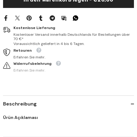
ve
ve
hüve
hüve
şerh
şerh
ala
ala
Muaddilis-
Muaddilis-
Salat
Salat
Kostenlose Lieferung
-
-
منهل
منهل
Kostenloser Versand innerhalb Deutschlands für Bestellungen über
الهداة
الهداة
70 €*
الى
الى
Voraussichtlich geliefert in 4 bis 6 Tagen.
معدل
معدل
Retouren
الصلاة
الصلاة
وهو
وهو
Erfahren Sie mehr.
شرح
شرح
Widerrufsbelehrung
على
على
معدل
معدل
Erfahren Sie mehr.
الصلاة
الصلاة
Beschreibung
Ürün Açıklaması