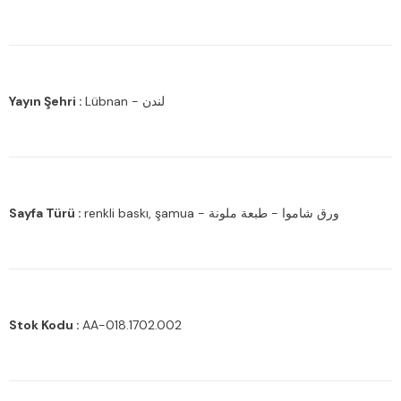
Yayın Şehri :
Lübnan - لندن
Sayfa Türü :
renkli baskı, şamua - ورق شاموا - طبعة ملونة
Stok Kodu :
AA-018.1702.002