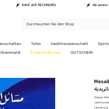
F RECHNUNG
Ab einem Warenwert von 100 € erf
senschaften
Tefsir
Hadithwissenschaft
Spirit
Grammatik
B-Waren Bücher
GUTSCHEIN
Mesailu
اتريدية
Dieses Wer
Jahrhunde
Läuterung 