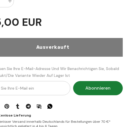
Menge
rn
erhöhen
für
l
Mesailul
5,00 EUR
Hilaf
beynel
Eşaire
vel
iyye
Maturidiyye
|
مسائل
Ausverkauft
الخلاف
بين
الأشاعرة
ا
والماتريدية
وال
sen Sie Ihre E-Mail-Adresse Und Wir Benachrichtigen Sie, Sobald
ukt/die Variante Wieder Auf Lager Ist
Abonnieren
tenlose Lieferung
enloser Versand innerhalb Deutschlands für Bestellungen über 70 €*
ssichtlich geliefert in 4 bis 6 Tagen.