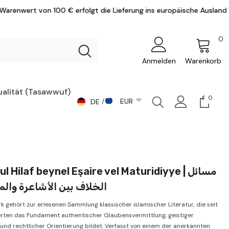
olgt die Lieferung ins europäische Ausland versandkostenfrei.
0
0
Ar
Anmelden
Warenkorb
ualität (Tasawwuf)
0
0
EUR
DE
Artike
DE
CHF
AR
CZK
DKK
EN
l Hilaf beynel Eşaire vel Maturidiyye | مسائل
EUR
الخلاف بين الأشاعرة والم
GBP
k gehört zur erlesenen Sammlung klassischer islamischer Literatur, die seit
HUF
rten das Fundament authentischer Glaubensvermittlung, geistiger
und rechtlicher Orientierung bildet. Verfasst von einem der anerkannten