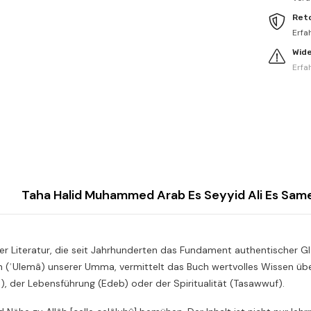
Ret
Erfa
Wid
Erfa
r Literatur, die seit Jahrhunderten das Fundament authentischer Gl
n (ʿUlemâ) unserer Umma, vermittelt das Buch wertvolles Wissen über
h), der Lebensführung (Edeb) oder der Spiritualität (Tasawwuf).