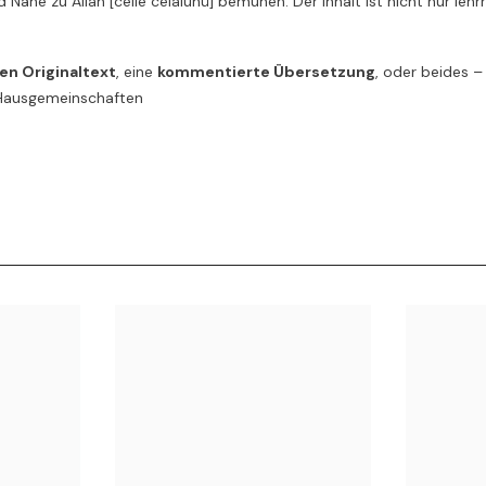
und Nähe zu Allâh [celle celâluhû] bemühen. Der Inhalt ist nicht nur le
en Originaltext
, eine
kommentierte Übersetzung
, oder beides –
r Hausgemeinschaften