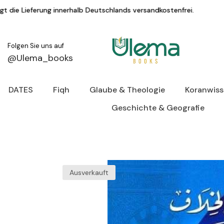
Zum Inhalt springen
lb Deutschlands versandkostenfrei.
KAUF AU
Folgen Sie uns auf
@Ulema_books
DATES
Fiqh
Glaube & Theologie
Koranwis
Geschichte & Geografie
Ausverkauft