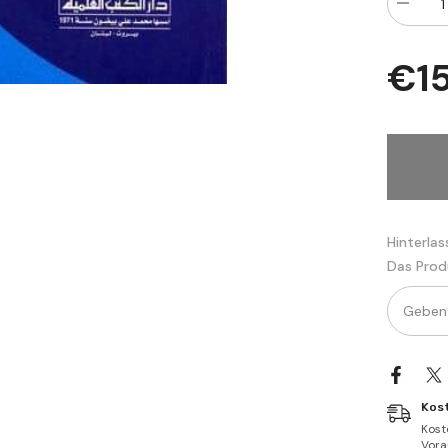
Menge
verringe
für
Mesailu
€1
Hilaf
beynel
Eşaire
vel
Maturid
|
مسائل
الخلاف
بين
لأشاعرة
ماتريدية
Hinterlas
Das Prod
Kos
Kost
Vorau