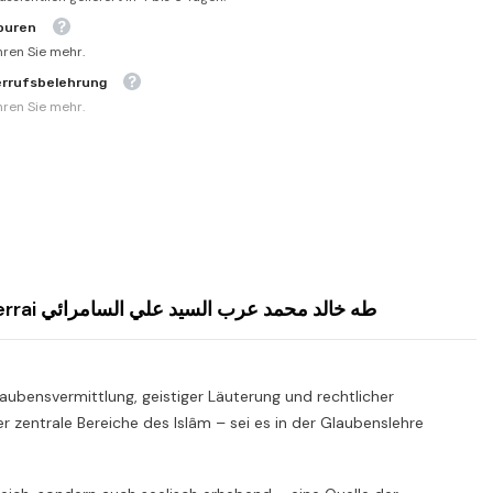
ouren
hren Sie mehr.
errufsbelehrung
hren Sie mehr.
Taha Halid Muhammed Arab Es Seyyid Ali Es Samerrai طه خالد محمد عرب السيد علي السامرائي
aubensvermittlung, geistiger Läuterung und rechtlicher
 zentrale Bereiche des Islâm – sei es in der Glaubenslehre