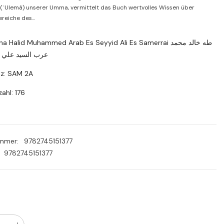
PLN
(ʿUlemâ) unserer Umma, vermittelt das Buch wertvolles Wissen über
reiche des...
RON
SEK
a Halid Muhammed Arab Es Seyyid Ali Es Samerrai طه خالد محمد
عرب السيد علي ا
tz: SAM 2A
ahl: 176
ummer:
9782745151377
9782745151377