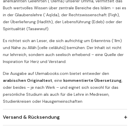
anerkannten Gelehrten (ʿUlemâ) unserer Umma, vermittelt das
Buch wertvolles Wissen über zentrale Bereiche des Islâm – sei es
in der Glaubenslehre (ʿAqîda), der Rechtswissenschaft (Fiqh),
der Überlieferung (Hadîth), der Lebensführung (Edeb) oder der
Spiritualität (Tasawwuf).
Es richtet sich an Leser, die sich aufrichtig um Erkenntnis (ʿIlm)
und Nähe zu Allâh [celle celâluhû] bemühen. Der Inhalt ist nicht
nur lehrreich, sondern auch seelisch erhebend – eine Quelle der
Inspiration für Herz und Verstand.
Die Ausgabe auf Ulemabooks.com bietet entweder den
arabischen Originaltext
, eine
kommentierte Übersetzung
,
oder beides – je nach Werk – und eignet sich sowohl für das
persönliche Studium als auch für die Lehre in Medresen,
Studienkreisen oder Hausgemeinschaften
Versand & Rücksendung