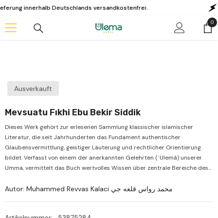
Zum Inhalt springen
ng innerhalb Deutschlands versandkostenfrei.
KAU
0
0
Art
Ausverkauft
Mevsuatu Fıkhi Ebu Bekir Siddik
Dieses Werk gehört zur erlesenen Sammlung klassischer islamischer
Literatur, die seit Jahrhunderten das Fundament authentischer
Glaubensvermittlung, geistiger Läuterung und rechtlicher Orientierung
bildet. Verfasst von einem der anerkannten Gelehrten (ʿUlemâ) unserer
Umma, vermittelt das Buch wertvolles Wissen über zentrale Bereiche des...
Autor: Muhammed Revvas Kalaci محمد رواس قلعه جي
Artikelnummer:
53875284