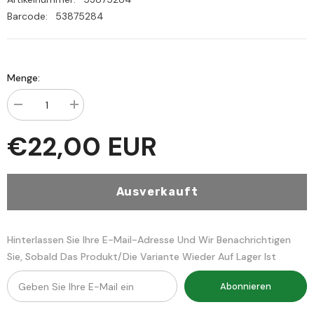
Barcode:
53875284
Menge:
Menge
Menge
verringern
erhöhen
für
für
Verkauf
Ve
€22,00 EUR
Mevsuatu
Mevsuatu
Fıkhi
Fıkhi
Ebu
Ebu
Bekir
Bekir
Siddik
Siddik
Ausverkauft
Hinterlassen Sie Ihre E-Mail-Adresse Und Wir Benachrichtigen
Sie, Sobald Das Produkt/die Variante Wieder Auf Lager Ist
Abonnieren