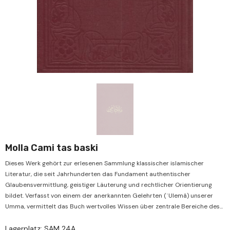
Verkauf
Ve
Molla Cami tas baski
Dieses Werk gehört zur erlesenen Sammlung klassischer islamischer
Literatur, die seit Jahrhunderten das Fundament authentischer
Glaubensvermittlung, geistiger Läuterung und rechtlicher Orientierung
bildet. Verfasst von einem der anerkannten Gelehrten (ʿUlemâ) unserer
Umma, vermittelt das Buch wertvolles Wissen über zentrale Bereiche des...
Lagerplatz: SAM 24A