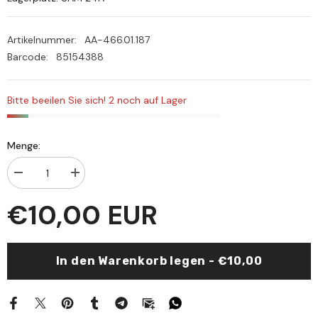
Artikelnummer:
AA-466.01.187
Barcode:
85154388
Bitte beeilen Sie sich! 2 noch auf Lager
Menge:
Menge
Menge
verringern
erhöhen
für
für
€10,00 EUR
Molla
Molla
Cami
Cami
tas
tas
baski
baski
In den Warenkorb legen - €10,00