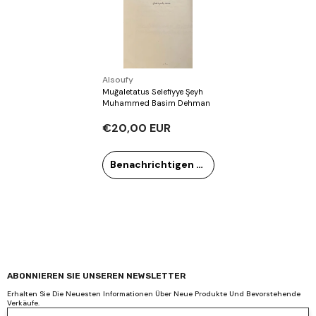
Verkäufer:
Alsoufy
Muğaletatus Selefiyye Şeyh
Muhammed Basim Dehman
€20,00 EUR
Benachrichtigen Sie mich
ABONNIEREN SIE UNSEREN NEWSLETTER
Erhalten Sie Die Neuesten Informationen Über Neue Produkte Und Bevorstehende
Verkäufe.