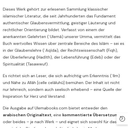
Dieses Werk gehört zur erlesenen Sammlung klassischer
islamischer Literatur, die seit Jahrhunderten das Fundament
authentischer Glaubensvermittlung, geistiger Läuterung und
rechtlicher Orientierung bildet. Verfasst von einem der
anerkannten Gelehrten (ʿUlemâ) unserer Umma, vermittelt das
Buch wertvolles Wissen über zentrale Bereiche des Islâm – sei es
in der Glaubenslehre (ʿAqîda), der Rechtswissenschaft (Fiqh),
der Überlieferung (Hadîth), der Lebensführung (Edeb) oder der
Spiritualität (Tasawwuf).
Es richtet sich an Leser, die sich aufrichtig um Erkenntnis (ʿIlm)
und Nähe zu Allâh [celle celâluhû] bemühen. Der Inhalt ist nicht
nur lehrreich, sondern auch seelisch erhebend – eine Quelle der
Inspiration für Herz und Verstand.
Die Ausgabe auf Ulemabooks.com bietet entweder den
arabischen Originaltext
, eine
kommentierte Übersetzung
,
oder beides – je nach Werk – und eignet sich sowohl für das