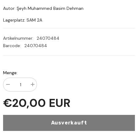
Autor: Şeyh Muhammed Basim Dehman
Lagerplatz: SAM 2A
Artikelnummer:
24070484
Barcode:
24070484
Menge:
Menge
Menge
verringern
erhöhen
für
für
€20,00 EUR
Muğaletatus
Muğaletatus
Selefiyye
Selefiyye
Şeyh
Şeyh
Muhammed
Muhammed
Basim
Basim
Ausverkauft
Dehman
Dehman