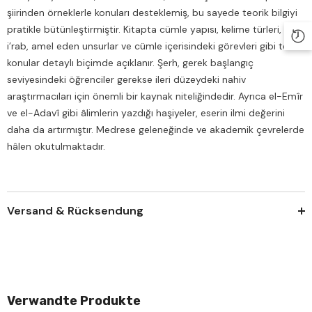
şiirinden örneklerle konuları desteklemiş, bu sayede teorik bilgiyi
pratikle bütünleştirmiştir. Kitapta cümle yapısı, kelime türleri,
i’rab, amel eden unsurlar ve cümle içerisindeki görevleri gibi temel
konular detaylı biçimde açıklanır. Şerh, gerek başlangıç
seviyesindeki öğrenciler gerekse ileri düzeydeki nahiv
araştırmacıları için önemli bir kaynak niteliğindedir. Ayrıca el-Emîr
ve el-Adavî gibi âlimlerin yazdığı haşiyeler, eserin ilmi değerini
daha da artırmıştır. Medrese geleneğinde ve akademik çevrelerde
hâlen okutulmaktadır.
Versand & Rücksendung
Verwandte Produkte