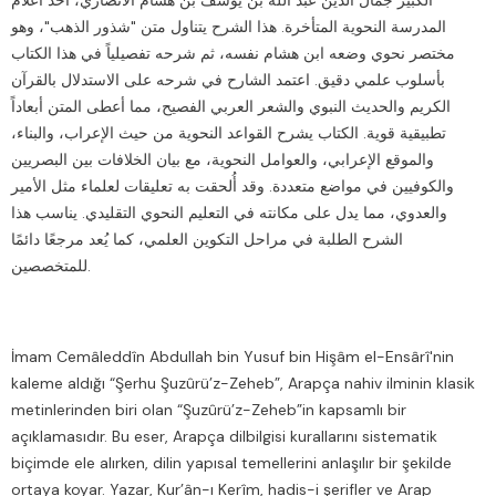
الكبير جمال الدين عبد الله بن يوسف بن هشام الأنصاري، أحد أعلام
المدرسة النحوية المتأخرة. هذا الشرح يتناول متن "شذور الذهب"، وهو
مختصر نحوي وضعه ابن هشام نفسه، ثم شرحه تفصيلياً في هذا الكتاب
بأسلوب علمي دقيق. اعتمد الشارح في شرحه على الاستدلال بالقرآن
الكريم والحديث النبوي والشعر العربي الفصيح، مما أعطى المتن أبعاداً
تطبيقية قوية. الكتاب يشرح القواعد النحوية من حيث الإعراب، والبناء،
والموقع الإعرابي، والعوامل النحوية، مع بيان الخلافات بين البصريين
والكوفيين في مواضع متعددة. وقد أُلحقت به تعليقات لعلماء مثل الأمير
والعدوي، مما يدل على مكانته في التعليم النحوي التقليدي. يناسب هذا
الشرح الطلبة في مراحل التكوين العلمي، كما يُعد مرجعًا دائمًا
للمتخصصين.
İmam Cemâleddîn Abdullah bin Yusuf bin Hişâm el-Ensârî'nin
kaleme aldığı “Şerhu Şuzûrü’z-Zeheb”, Arapça nahiv ilminin klasik
metinlerinden biri olan “Şuzûrü’z-Zeheb”in kapsamlı bir
açıklamasıdır. Bu eser, Arapça dilbilgisi kurallarını sistematik
biçimde ele alırken, dilin yapısal temellerini anlaşılır bir şekilde
ortaya koyar. Yazar, Kur’ân-ı Kerîm, hadis-i şerifler ve Arap