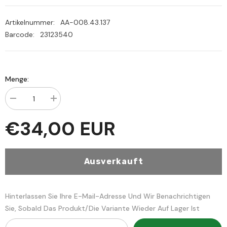
Artikelnummer:
AA-008.43.137
Barcode:
23123540
Menge:
Menge
Menge
verringern
erhöhen
für
für
€34,00 EUR
ŞERHU
ŞERHU
ŞUZURÜZ
ŞUZURÜZ
ZEHEB
ZEHEB
شرح
شرح
شذور
شذور
Ausverkauft
الذهب
الذهب
في
في
معرفة
معرفة
كلام
كلام
العر
العر
Hinterlassen Sie Ihre E-Mail-Adresse Und Wir Benachrichtigen
Sie, Sobald Das Produkt/die Variante Wieder Auf Lager Ist