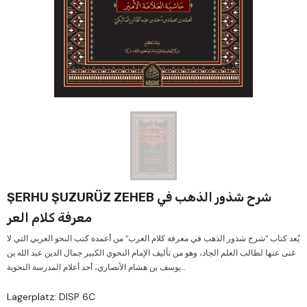
Verkauf
Ver
ŞERHU ŞUZURÜZ ZEHEB شرح شذور الذهب في
معرفة كلام العر
يُعد كتاب "شرح شذور الذهب في معرفة كلام العرب" من أعمدة كتب النحو العربي التي لا
غنى عنها لطالب العلم الجاد، وهو من تأليف الإمام النحوي الكبير جمال الدين عبد الله بن
يوسف بن هشام الأنصاري، أحد أعلام المدرسة النحوية...
Lagerplatz: DISP 6C