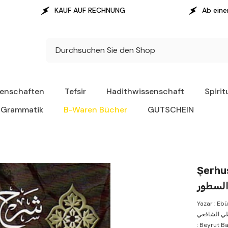
 RECHNUNG
Ab einem Warenwert von 100 € erf
senschaften
Tefsir
Hadithwissenschaft
Spirit
Grammatik
B-Waren Bücher
GUTSCHEIN
Şerhus Su
السطور
Yazar : Ebül F
بي بكر السيوطي الشافعي
: Beyrut B