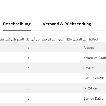
Beschreibung
Versand & Rücksendung
ül Fadl Celaleddin Abdurrahman b. Ebi Bekr Es Suyuti - الحافظ أبي الفضل جلال الدين عبد الرحمن بن أبي بكر السيوطي الشافعي
:
Arapça
:
Kelam ve Akai
:
Beyrut
:
97899534981
:
17×24 cm
:
Şamua Kağıt