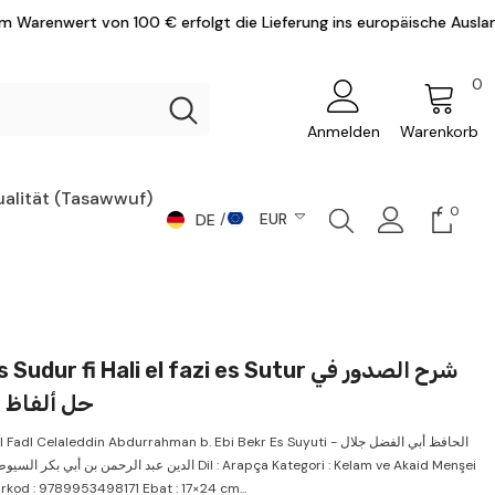
olgt die Lieferung ins europäische Ausland versandkostenfrei.
0
0
Ar
Anmelden
Warenkorb
ualität (Tasawwuf)
0
0
EUR
DE
Artike
DE
CHF
AR
CZK
DKK
EN
dur fi Hali el fazi es Sutur شرح الصدور في
EUR
حل ألفاظ 
GBP
adl Celaleddin Abdurrahman b. Ebi Bekr Es Suyuti - الحافظ أبي الفضل جلال
HUF
الدين عبد الرحمن بن أ Dil : Arapça Kategori : Kelam ve Akaid Menşei
arkod : 9789953498171 Ebat : 17×24 cm...