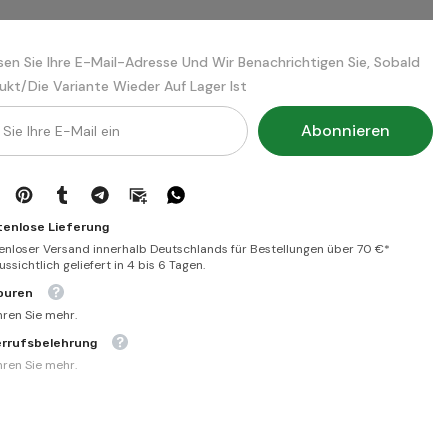
الصدور
في
حل
ألفاظ
sen Sie Ihre E-Mail-Adresse Und Wir Benachrichtigen Sie, Sobald
السطور
ukt/die Variante Wieder Auf Lager Ist
Abonnieren
tenlose Lieferung
enloser Versand innerhalb Deutschlands für Bestellungen über 70 €*
ssichtlich geliefert in 4 bis 6 Tagen.
ouren
hren Sie mehr.
errufsbelehrung
hren Sie mehr.