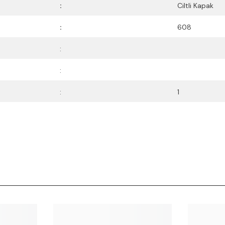
:
Ciltli Kapak
:
608
:
:
:
1