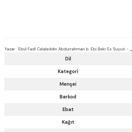
Yazar
:
Eb
Dil
Kategori
Menşei
Barkod
Ebat
Kağıt