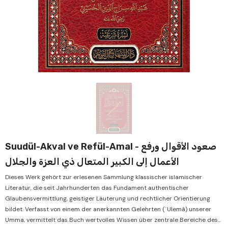
Verkauf
Ve
Suudül-Akval ve Refül-Amal - صعود الأقوال ورفع
الأعمال إلى الكبير المتعال ذي العزة والجلال
Dieses Werk gehört zur erlesenen Sammlung klassischer islamischer
Literatur, die seit Jahrhunderten das Fundament authentischer
Glaubensvermittlung, geistiger Läuterung und rechtlicher Orientierung
bildet. Verfasst von einem der anerkannten Gelehrten (ʿUlemâ) unserer
Umma, vermittelt das Buch wertvolles Wissen über zentrale Bereiche des...