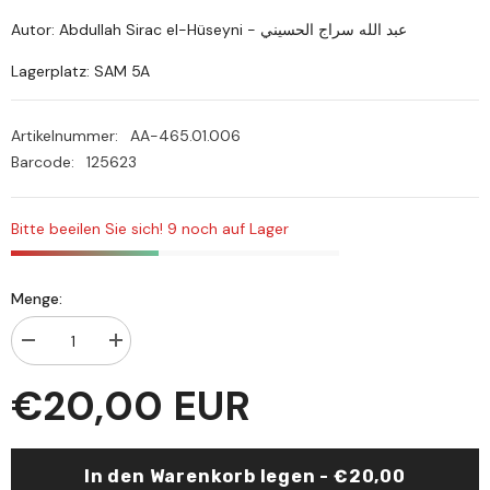
Autor: Abdullah Sirac el-Hüseyni - عبد الله سراج الحسيني
Lagerplatz: SAM 5A
Artikelnummer:
AA-465.01.006
Barcode:
125623
Bitte beeilen Sie sich! 9 noch auf Lager
Menge:
Menge
Menge
verringern
erhöhen
für
für
€20,00 EUR
Suudül-
Suudül-
Akval
Akval
ve
ve
Refül-
Refül-
Amal
Amal
In den Warenkorb legen - €20,00
-
-