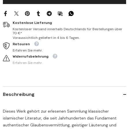
صعود
صعود
الأقوال
الأقوال
ورفع
ورفع
الأعمال
الأعمال
إلى
إلى
Kostenlose Lieferung
الكبير
الكبير
المتعال
المتعال
Kostenloser Versand innerhalb Deutschlands für Bestellungen über
ذي
ذي
70 €*
العزة
العزة
Voraussichtlich geliefert in 4 bis 6 Tagen.
والجلال
والجلال
Retouren
Erfahren Sie mehr.
Widerrufsbelehrung
Erfahren Sie mehr.
Beschreibung
Dieses Werk gehört zur erlesenen Sammlung klassischer
islamischer Literatur, die seit Jahrhunderten das Fundament
authentischer Glaubensvermittlung, geistiger Läuterung und