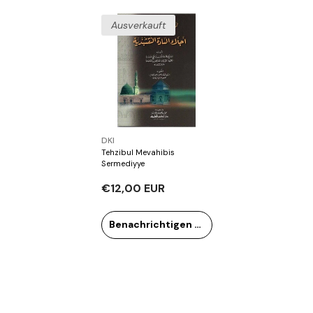
Ausverkauft
Verkäufer:
DKI
Tehzibul Mevahibis
Sermediyye
€12,00 EUR
Benachrichtigen Sie mich