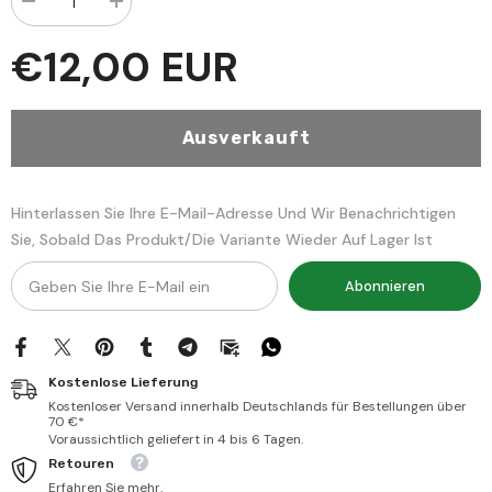
Menge
Menge
verringern
erhöhen
für
für
€12,00 EUR
Tehzibul
Tehzibul
Mevahibis
Mevahibis
Sermediyye
Sermediyye
Ausverkauft
Hinterlassen Sie Ihre E-Mail-Adresse Und Wir Benachrichtigen
Sie, Sobald Das Produkt/die Variante Wieder Auf Lager Ist
Abonnieren
Kostenlose Lieferung
Kostenloser Versand innerhalb Deutschlands für Bestellungen über
70 €*
Voraussichtlich geliefert in 4 bis 6 Tagen.
Retouren
Erfahren Sie mehr.