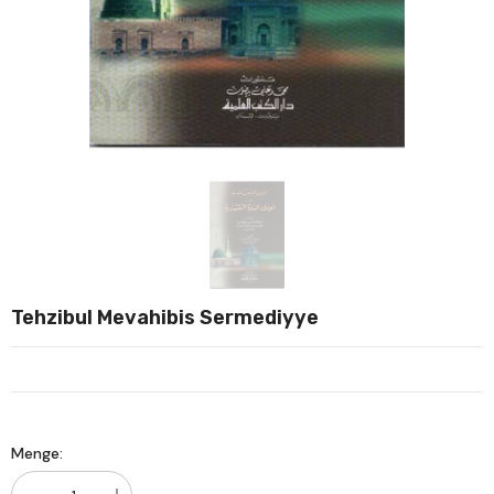
Verkauf
Ver
Tehzibul Mevahibis Sermediyye
Menge: