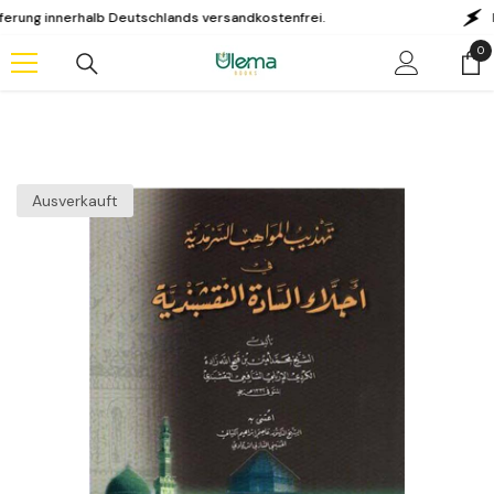
Zum Inhalt springen
 innerhalb Deutschlands versandkostenfrei.
KAUF A
0
0
Art
Ausverkauft