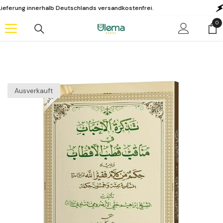
Zum Inhalt springen
g innerhalb Deutschlands versandkostenfrei.
KAUF
0
0
Art
Ausverkauft