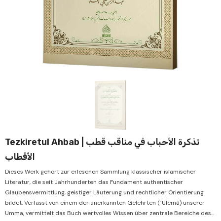
Verkauf
Ver
Tezkiretul Ahbab | تذكرة الأحباب في مناقب قطب
الأقطاب
Dieses Werk gehört zur erlesenen Sammlung klassischer islamischer
Literatur, die seit Jahrhunderten das Fundament authentischer
Glaubensvermittlung, geistiger Läuterung und rechtlicher Orientierung
bildet. Verfasst von einem der anerkannten Gelehrten (ʿUlemâ) unserer
Umma, vermittelt das Buch wertvolles Wissen über zentrale Bereiche des...