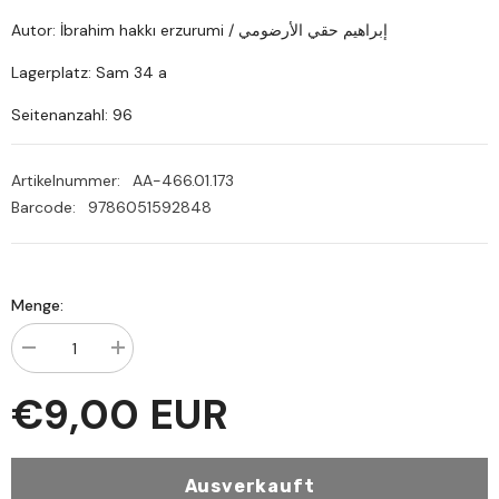
Autor: İbrahim hakkı erzurumi / إبراهيم حقي الأرضومي
Lagerplatz: Sam 34 a
Seitenanzahl: 96
Artikelnummer:
AA-466.01.173
Barcode:
9786051592848
Menge:
Menge
Menge
verringern
erhöhen
für
für
€9,00 EUR
Tezkiretul
Tezkiretul
Ahbab
Ahbab
|
|
تذكرة
تذكرة
الأحباب
الأحباب
Ausverkauft
في
في